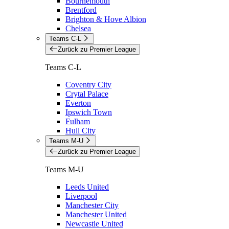
Bournemouth
Brentford
Brighton & Hove Albion
Chelsea
Teams C-L
Zurück zu Premier League
Teams C-L
Coventry City
Crytal Palace
Everton
Ipswich Town
Fulham
Hull City
Teams M-U
Zurück zu Premier League
Teams M-U
Leeds United
Liverpool
Manchester City
Manchester United
Newcastle United