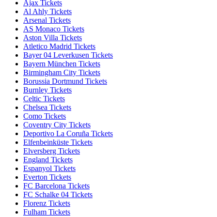
Ajax Tickets
Al Ahly Tickets
Arsenal Tickets
AS Monaco Tickets
Aston Villa Tickets
Atletico Madrid Tickets
Bayer 04 Leverkusen Tickets
Bayern München Tickets
Birmingham City Tickets
Borussia Dortmund Tickets
Burnley Tickets
Celtic Tickets
Chelsea Tickets
Como Tickets
Coventry City Tickets
Deportivo La Coruña Tickets
Elfenbeinküste Tickets
Elversberg Tickets
England Tickets
Espanyol Tickets
Everton Tickets
FC Barcelona Tickets
FC Schalke 04 Tickets
Florenz Tickets
Fulham Tickets