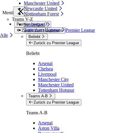
Manchester United
Newcastle United
Menü
Nottingham Forest
Teams V-Z
Premier League
Sunderland
Tottenham Hotspur
Premier League
Zurück zum Hauptmenü
Alle
Beliebt
Zurück zu Premier League
Beliebt
Arsenal
Chelsea
Liverpool
Manchester City
Manchester United
Tottenham Hotspur
Teams A-B
Zurück zu Premier League
Teams A-B
Arsenal
Aston Villa