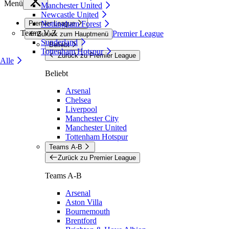
Menü
Manchester United
Newcastle United
Premier League
Nottingham Forest
Teams V-Z
Premier League
Zurück zum Hauptmenü
Sunderland
Beliebt
Tottenham Hotspur
Zurück zu Premier League
Alle
Beliebt
Arsenal
Chelsea
Liverpool
Manchester City
Manchester United
Tottenham Hotspur
Teams A-B
Zurück zu Premier League
Teams A-B
Arsenal
Aston Villa
Bournemouth
Brentford