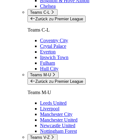
Brighton & Hove Albion
Chelsea
Teams C-L
Zurück zu Premier League
Teams C-L
Coventry City
Crytal Palace
Everton
Ipswich Town
Fulham
Hull City
Teams M-U
Zurück zu Premier League
Teams M-U
Leeds United
Liverpool
Manchester City
Manchester United
Newcastle United
Nottingham Forest
Teams V-Z