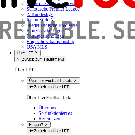
Spanische Segunda Division
Schottische Premier League
2. Bundesliga
Italian Serie A
Niederländische Eredivisie
Französische Ligue 1
Portugiesische Liga
Englische Championship
USA MLS
Über LFT
Zurück zum Hauptmenü
Über LFT
Über LiveFootballTickets
Zurück zu Über LFT
Über LiveFootballTickets
Über uns
So funktioniert es
Referenzen
Fragen?
Zurück zu Über LFT