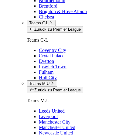
Bournemouth
Brentford
Brighton & Hove Albion
Chelsea
Teams C-L
Zurück zu Premier League
Teams C-L
Coventry City
Crytal Palace
Everton
Ipswich Town
Fulham
Hull City
Teams M-U
Zurück zu Premier League
Teams M-U
Leeds United
Liverpool
Manchester City
Manchester United
Newcastle United