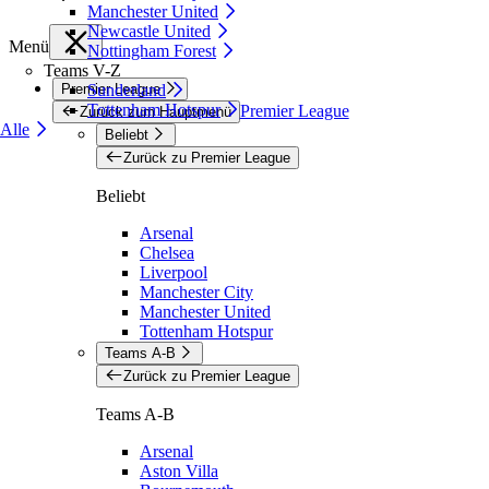
Manchester United
Newcastle United
Menü
Nottingham Forest
Teams V-Z
Premier League
Sunderland
Tottenham Hotspur
Premier League
Zurück zum Hauptmenü
Alle
Beliebt
Zurück zu Premier League
Beliebt
Arsenal
Chelsea
Liverpool
Manchester City
Manchester United
Tottenham Hotspur
Teams A-B
Zurück zu Premier League
Teams A-B
Arsenal
Aston Villa