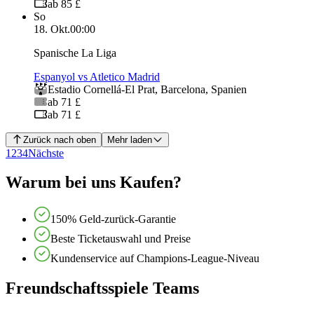
ab 85 £
So
18. Okt.
00:00
Spanische La Liga
Espanyol vs Atletico Madrid
Estadio Cornellá-El Prat
,
Barcelona
,
Spanien
ab 71 £
ab 71 £
Zurück nach oben
Mehr laden
1
2
3
4
Nächste
Warum bei uns Kaufen?
150% Geld-zurück-Garantie
Beste Ticketauswahl und Preise
Kundenservice auf Champions-League-Niveau
Freundschaftsspiele Teams