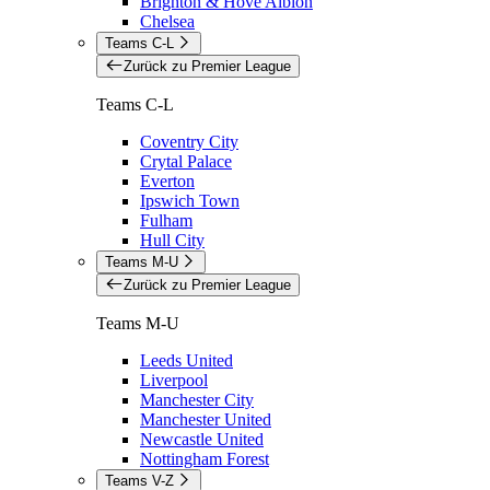
Brighton & Hove Albion
Chelsea
Teams C-L
Zurück zu Premier League
Teams C-L
Coventry City
Crytal Palace
Everton
Ipswich Town
Fulham
Hull City
Teams M-U
Zurück zu Premier League
Teams M-U
Leeds United
Liverpool
Manchester City
Manchester United
Newcastle United
Nottingham Forest
Teams V-Z