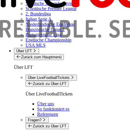
Spanische Segunda Division
Schottische Premier League
2. Bundesliga
Italian Serie A
Niederländische Eredivisie
Französische Ligue 1
Portugiesische Liga
Englische Championship
USA MLS
Über LFT
Zurück zum Hauptmenü
Über LFT
Über LiveFootballTickets
Zurück zu Über LFT
Über LiveFootballTickets
Über uns
So funktioniert es
Referenzen
Fragen?
Zurück zu Über LFT