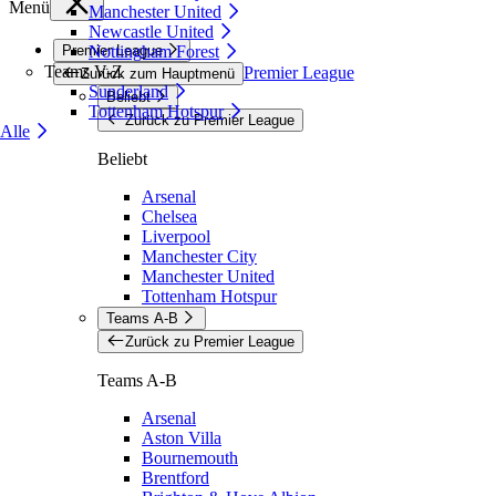
Menü
Manchester United
Newcastle United
Premier League
Nottingham Forest
Teams V-Z
Premier League
Zurück zum Hauptmenü
Sunderland
Beliebt
Tottenham Hotspur
Zurück zu Premier League
Alle
Beliebt
Arsenal
Chelsea
Liverpool
Manchester City
Manchester United
Tottenham Hotspur
Teams A-B
Zurück zu Premier League
Teams A-B
Arsenal
Aston Villa
Bournemouth
Brentford