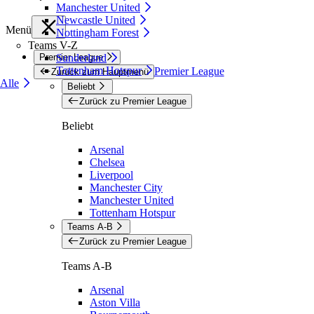
Manchester United
Newcastle United
Menü
Nottingham Forest
Teams V-Z
Premier League
Sunderland
Tottenham Hotspur
Premier League
Zurück zum Hauptmenü
Alle
Beliebt
Zurück zu Premier League
Beliebt
Arsenal
Chelsea
Liverpool
Manchester City
Manchester United
Tottenham Hotspur
Teams A-B
Zurück zu Premier League
Teams A-B
Arsenal
Aston Villa