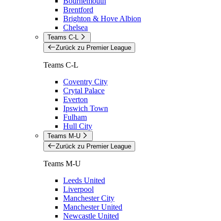
Bournemouth
Brentford
Brighton & Hove Albion
Chelsea
Teams C-L
Zurück zu Premier League
Teams C-L
Coventry City
Crytal Palace
Everton
Ipswich Town
Fulham
Hull City
Teams M-U
Zurück zu Premier League
Teams M-U
Leeds United
Liverpool
Manchester City
Manchester United
Newcastle United