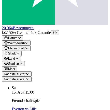
20.964
Bewertungen
150% Geld-zurück-Garantie
Datum
Wettbewerb
Mannschaft
Stadt
Land
Stadion
Mehr
Nächste zuerst
Nächste zuerst
Sa
15. Aug.
15:00
Freundschaftsspiel
Everton vs Lille