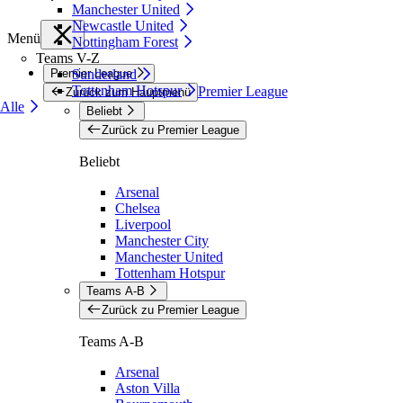
Manchester United
Newcastle United
Menü
Nottingham Forest
Teams V-Z
Premier League
Sunderland
Tottenham Hotspur
Premier League
Zurück zum Hauptmenü
Alle
Beliebt
Zurück zu Premier League
Beliebt
Arsenal
Chelsea
Liverpool
Manchester City
Manchester United
Tottenham Hotspur
Teams A-B
Zurück zu Premier League
Teams A-B
Arsenal
Aston Villa