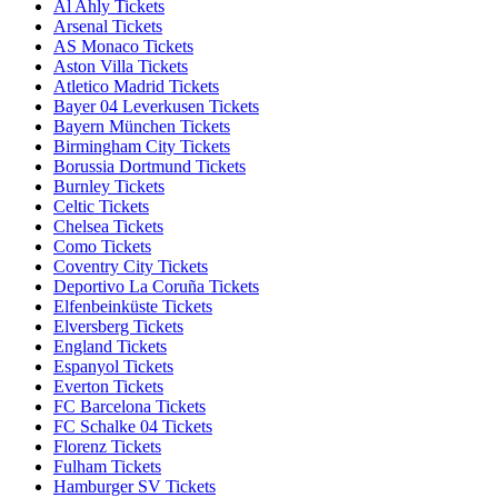
Al Ahly Tickets
Arsenal Tickets
AS Monaco Tickets
Aston Villa Tickets
Atletico Madrid Tickets
Bayer 04 Leverkusen Tickets
Bayern München Tickets
Birmingham City Tickets
Borussia Dortmund Tickets
Burnley Tickets
Celtic Tickets
Chelsea Tickets
Como Tickets
Coventry City Tickets
Deportivo La Coruña Tickets
Elfenbeinküste Tickets
Elversberg Tickets
England Tickets
Espanyol Tickets
Everton Tickets
FC Barcelona Tickets
FC Schalke 04 Tickets
Florenz Tickets
Fulham Tickets
Hamburger SV Tickets