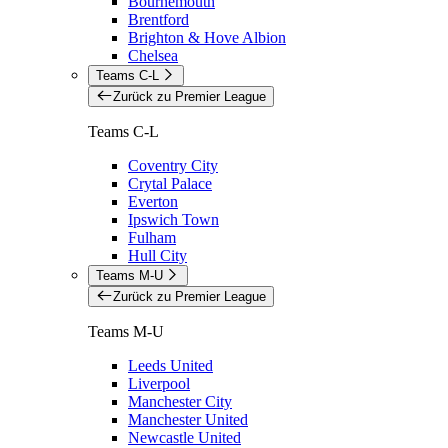
Bournemouth
Brentford
Brighton & Hove Albion
Chelsea
Teams C-L
Zurück zu Premier League
Teams C-L
Coventry City
Crytal Palace
Everton
Ipswich Town
Fulham
Hull City
Teams M-U
Zurück zu Premier League
Teams M-U
Leeds United
Liverpool
Manchester City
Manchester United
Newcastle United