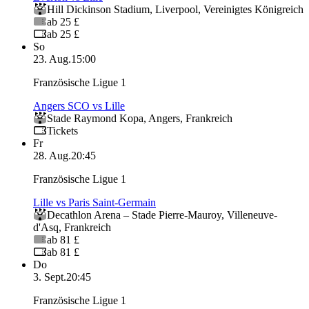
Hill Dickinson Stadium
,
Liverpool
,
Vereinigtes Königreich
ab 25 £
ab 25 £
So
23. Aug.
15:00
Französische Ligue 1
Angers SCO vs Lille
Stade Raymond Kopa
,
Angers
,
Frankreich
Tickets
Fr
28. Aug.
20:45
Französische Ligue 1
Lille vs Paris Saint-Germain
Decathlon Arena – Stade Pierre‑Mauroy
,
Villeneuve-
d'Asq
,
Frankreich
ab 81 £
ab 81 £
Do
3. Sept.
20:45
Französische Ligue 1