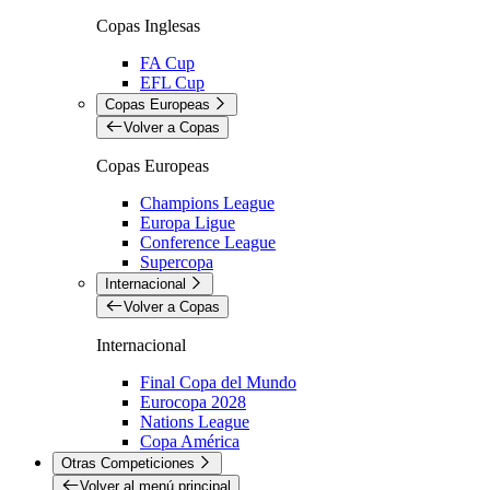
Copas Inglesas
FA Cup
EFL Cup
Copas Europeas
Volver a Copas
Copas Europeas
Champions League
Europa Ligue
Conference League
Supercopa
Internacional
Volver a Copas
Internacional
Final Copa del Mundo
Eurocopa 2028
Nations League
Copa América
Otras Competiciones
Volver al menú principal