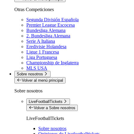
Otras Competiciones
Segunda División Española
Premier League Escocesa
Bundesliga Alemana
2. Bundesliga Alemana
Serie A Italiana
Eredivisie Holandesa
Ligue 1 Francesa
Liga Portuguesa
Championship de Inglaterra
MLS USA
Sobre nosotros
Volver al menú principal
Sobre nosotros
LiveFootballTickets
Volver a Sobre nosotros
LiveFootballTickets
Sobre nosotros
Opiniones de Livefootballtickets