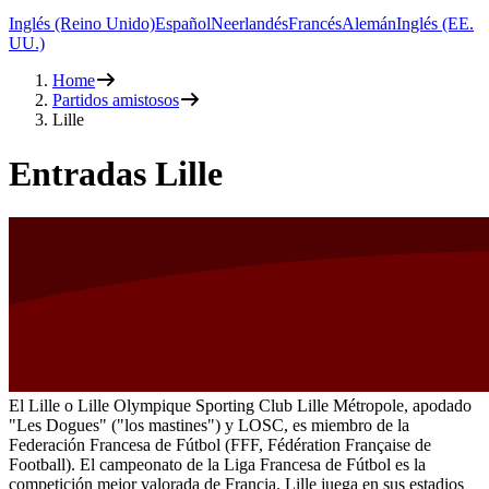
Inglés (Reino Unido)
Español
Neerlandés
Francés
Alemán
Inglés (EE.
UU.)
Home
Partidos amistosos
Lille
Entradas Lille
El Lille o Lille Olympique Sporting Club Lille Métropole, apodado
"Les Dogues" ("los mastines") y LOSC, es miembro de la
Federación Francesa de Fútbol (FFF, Fédération Française de
Football). El campeonato de la Liga Francesa de Fútbol es la
competición mejor valorada de Francia. Lille juega en sus estadios