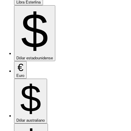
Libra Esterlina
$
Dólar estadounidense
€
Euro
$
Dólar australiano