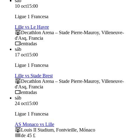
sáb
10 oct
15:00
Ligue 1 Francesa
Lille vs Le Havre
Decathlon Arena – Stade Pierre‑Mauroy
,
Villeneuve-
d'Asq
,
Francia
entradas
sáb
17 oct
15:00
Ligue 1 Francesa
Lille vs Stade Brest
Decathlon Arena – Stade Pierre‑Mauroy
,
Villeneuve-
d'Asq
,
Francia
entradas
sáb
24 oct
15:00
Ligue 1 Francesa
AS Monaco vs Lille
Louis II Stadium
,
Fontvieille
,
Mónaco
de 45 £