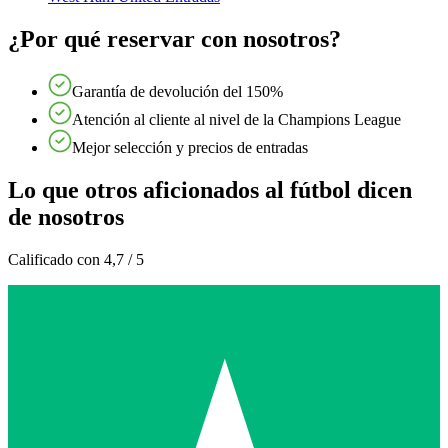
¿Por qué reservar con nosotros?
Garantía de devolución del 150%
Atención al cliente al nivel de la Champions League
Mejor selección y precios de entradas
Lo que otros aficionados al fútbol dicen
de nosotros
Calificado con 4,7 / 5