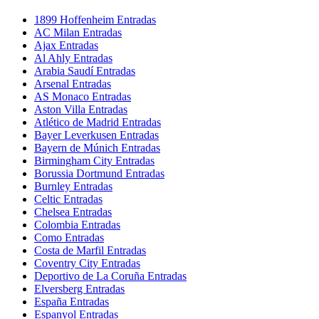
1899 Hoffenheim Entradas
AC Milan Entradas
Ajax Entradas
Al Ahly Entradas
Arabia Saudí Entradas
Arsenal Entradas
AS Monaco Entradas
Aston Villa Entradas
Atlético de Madrid Entradas
Bayer Leverkusen Entradas
Bayern de Múnich Entradas
Birmingham City Entradas
Borussia Dortmund Entradas
Burnley Entradas
Celtic Entradas
Chelsea Entradas
Colombia Entradas
Como Entradas
Costa de Marfil Entradas
Coventry City Entradas
Deportivo de La Coruña Entradas
Elversberg Entradas
España Entradas
Espanyol Entradas