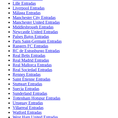
Lille Entradas
Liverpool Entradas
Málaga Entradas
Manchester City Entradas
Manchester United Entradas
Middlesbrough Entradas
Newcastle United Entradas
Países Bajos Entradas
Paris Saint-Germain Entradas
Rangers FC Entradas
RC de Estrasburgo Entradas
Real Betis Entradas
Real Madrid Entradas
Real Mallorca Entradas
Real Sociedad Entradas
Rennes Entradas
Saint Étienne Entradas
Stuttgart Entradas
Suecia Entradas
Sunderland Entradas
Tottenham Hotspur Entradas
Uruguay Entradas
Villarreal Entradas
Watford Entradas
West Ham United Entradas