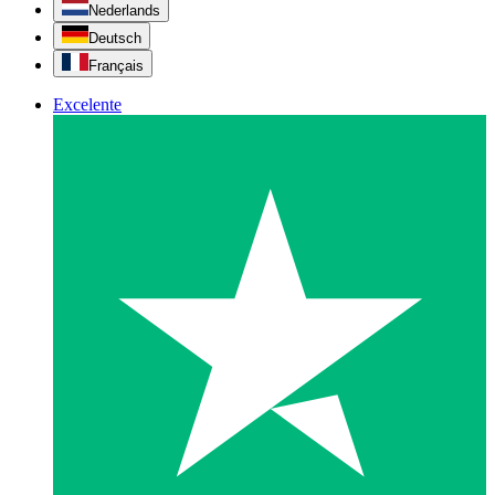
Nederlands
Deutsch
Français
Excelente