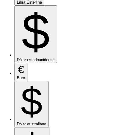
Libra Esterlina
$
Dólar estadounidense
€
Euro
$
Dólar australiano