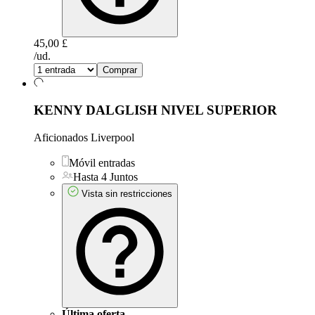
45,00 £
/ud.
Comprar
KENNY DALGLISH NIVEL SUPERIOR
Aficionados Liverpool
Móvil entradas
Hasta 4 Juntos
Vista sin restricciones
Última oferta