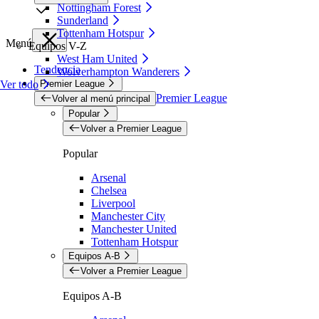
Nottingham Forest
Sunderland
Tottenham Hotspur
Menú
Equipos V-Z
West Ham United
Tendencia
Wolverhampton Wanderers
Premier League
Ver todo
Premier League
Volver al menú principal
Popular
Volver a Premier League
Popular
Arsenal
Chelsea
Liverpool
Manchester City
Manchester United
Tottenham Hotspur
Equipos A-B
Volver a Premier League
Equipos A-B