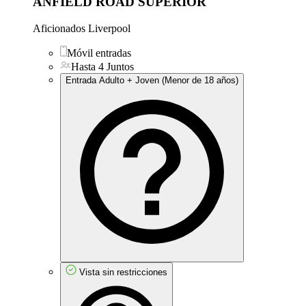
ANFIELD ROAD SUPERIOR
Aficionados Liverpool
Móvil entradas
Hasta 4 Juntos
Entrada Adulto + Joven (Menor de 18 años)
Vista sin restricciones