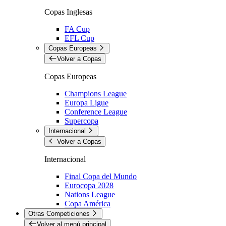
Copas Inglesas
FA Cup
EFL Cup
Copas Europeas
Volver a Copas
Copas Europeas
Champions League
Europa Ligue
Conference League
Supercopa
Internacional
Volver a Copas
Internacional
Final Copa del Mundo
Eurocopa 2028
Nations League
Copa América
Otras Competiciones
Volver al menú principal