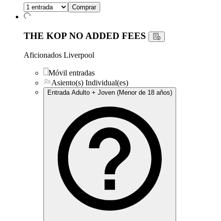
Comprar
THE KOP
NO ADDED FEES
Aficionados Liverpool
Móvil entradas
Asiento(s) Individual(es)
Entrada Adulto + Joven (Menor de 18 años)