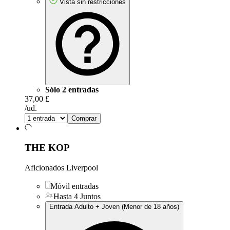
Vista sin restricciones
Sólo 2 entradas
37,00 £
/ud.
Comprar
THE KOP
Aficionados Liverpool
Móvil entradas
Hasta 4 Juntos
Entrada Adulto + Joven (Menor de 18 años)