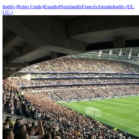
Inglés (Reino Unido)
Español
Neerlandés
Francés
Alemán
Inglés (EE.
UU.)