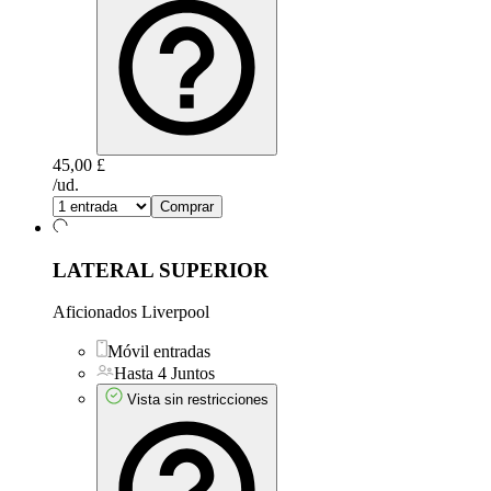
45,00 £
/ud.
Comprar
LATERAL SUPERIOR
Aficionados Liverpool
Móvil entradas
Hasta 4 Juntos
Vista sin restricciones