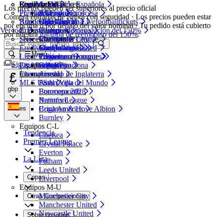
Popular
Real Madrid
Copas Inglesas
Segunda División Española
LiveFootballTickets
Los precios pueden ser superiores al precio oficial
FC Barcelona
Premier League Escocesa
Arsenal
FA Cup
Sobre nosotros
Compra entradas de fútbol con seguridad · Los precios pueden estar
Atlético de Madrid
Bundesliga Alemana
Chelsea
EFL Cup
Opiniones de Livefootballtickets
por encima o por debajo del valor nominal · Tu pedido está cubierto
Ver todo
Copas Europeas
2. Bundesliga Alemana
Liverpool
Garantía de devolución del 150%
por nuestra
garantía de reembolso del 150%
.
Serie A Italiana
¿Necesitar ayuda?
Manchester City
Champions League
Eredivisie Holandesa
Manchester United
Europa Ligue
Contáctanos
Menú
Ligue 1 Francesa
Tottenham Hotspur
Conference League
Preguntas frecuentes
Sigue tus entradas
Equipos A-B
Liga Portuguesa
Supercopa
Cómo Funciona
£
Internacional
Championship de Inglaterra
Arsenal
MLS USA
Aston Villa
Final Copa del Mundo
gbp
Bournemouth
Eurocopa 2028
Brentford
Nations League
es
Brighton & Hove Albion
Copa América
Burnley
Equipos C-L
Tendencia
Chelsea
Premier League
Crystal Palace
Everton
La Liga
Fulham
Leeds United
Copas
Liverpool
Equipos M-U
Manchester City
Otras Competiciones
Manchester United
Newcastle United
Sobre nosotros