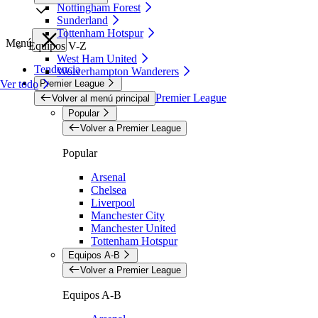
Nottingham Forest
Sunderland
Tottenham Hotspur
Menú
Equipos V-Z
West Ham United
Tendencia
Wolverhampton Wanderers
Premier League
Ver todo
Premier League
Volver al menú principal
Popular
Volver a Premier League
Popular
Arsenal
Chelsea
Liverpool
Manchester City
Manchester United
Tottenham Hotspur
Equipos A-B
Volver a Premier League
Equipos A-B