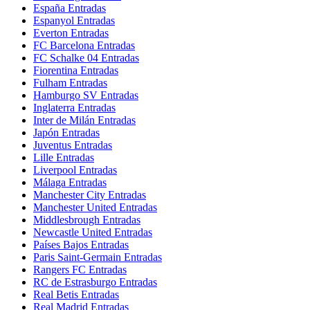
España Entradas
Espanyol Entradas
Everton Entradas
FC Barcelona Entradas
FC Schalke 04 Entradas
Fiorentina Entradas
Fulham Entradas
Hamburgo SV Entradas
Inglaterra Entradas
Inter de Milán Entradas
Japón Entradas
Juventus Entradas
Lille Entradas
Liverpool Entradas
Málaga Entradas
Manchester City Entradas
Manchester United Entradas
Middlesbrough Entradas
Newcastle United Entradas
Países Bajos Entradas
Paris Saint-Germain Entradas
Rangers FC Entradas
RC de Estrasburgo Entradas
Real Betis Entradas
Real Madrid Entradas