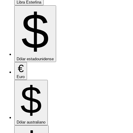
Libra Esterlina
$
Dólar estadounidense
€
Euro
$
Dólar australiano