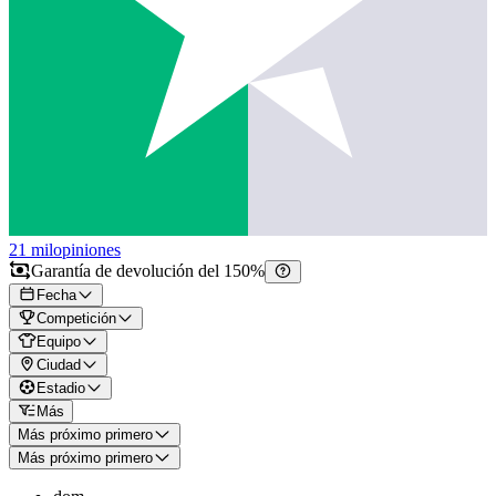
21 mil
opiniones
Garantía de devolución del 150%
Fecha
Competición
Equipo
Ciudad
Estadio
Más
Más próximo primero
Más próximo primero