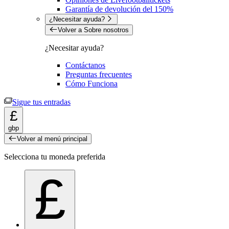
Garantía de devolución del 150%
¿Necesitar ayuda?
Volver a Sobre nosotros
¿Necesitar ayuda?
Contáctanos
Preguntas frecuentes
Cómo Funciona
Sigue tus entradas
£
gbp
Volver al menú principal
Selecciona tu moneda preferida
£