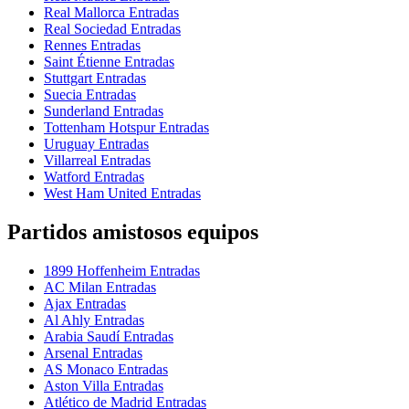
Real Mallorca Entradas
Real Sociedad Entradas
Rennes Entradas
Saint Étienne Entradas
Stuttgart Entradas
Suecia Entradas
Sunderland Entradas
Tottenham Hotspur Entradas
Uruguay Entradas
Villarreal Entradas
Watford Entradas
West Ham United Entradas
Partidos amistosos equipos
1899 Hoffenheim Entradas
AC Milan Entradas
Ajax Entradas
Al Ahly Entradas
Arabia Saudí Entradas
Arsenal Entradas
AS Monaco Entradas
Aston Villa Entradas
Atlético de Madrid Entradas