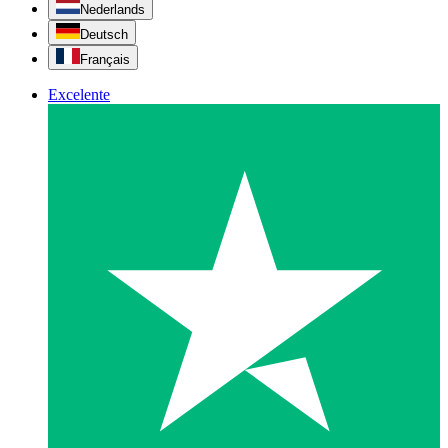
Nederlands
Deutsch
Français
Excelente