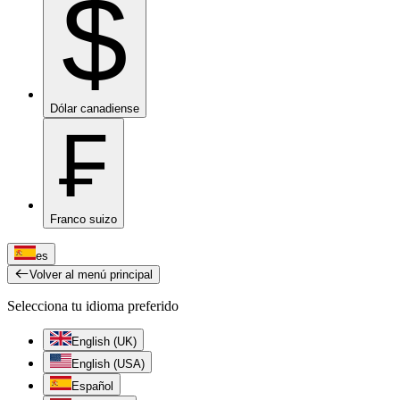
$
Dólar canadiense
₣
Franco suizo
es
Volver al menú principal
Selecciona tu idioma preferido
English (UK)
English (USA)
Español