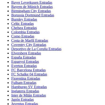
Bayer Leverkusen Entradas
Bayern de Múnich Entradas
Birmingham City Entradas
Borussia Dortmund Entradas
Burnley Entradas
Celtic Entradas
Chelsea Entradas
Colombia Entradas
Como Entradas
Costa de Marfil Entradas
Coventry City Entradas
Deportivo de La Coruña Entradas
Elversberg Entradas
España Entradas
Espanyol Entradas
Everton Entradas
FC Barcelona Entradas
FC Schalke 04 Entradas
Fiorentina Entradas
Fulham Entradas
Hamburgo SV Entradas
Inglaterra Entradas
Inter de Milán Entradas
Japón Entradas
Juventus Entradas