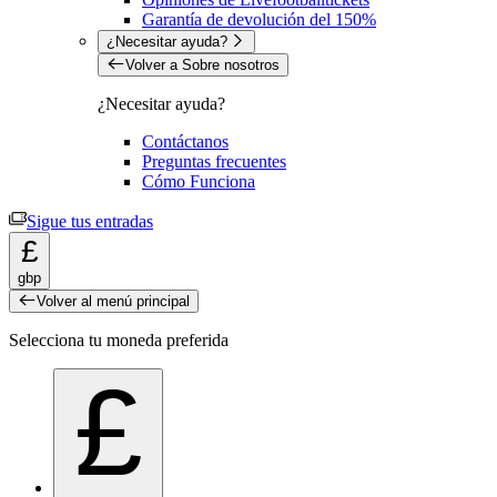
Garantía de devolución del 150%
¿Necesitar ayuda?
Volver a Sobre nosotros
¿Necesitar ayuda?
Contáctanos
Preguntas frecuentes
Cómo Funciona
Sigue tus entradas
£
gbp
Volver al menú principal
Selecciona tu moneda preferida
£