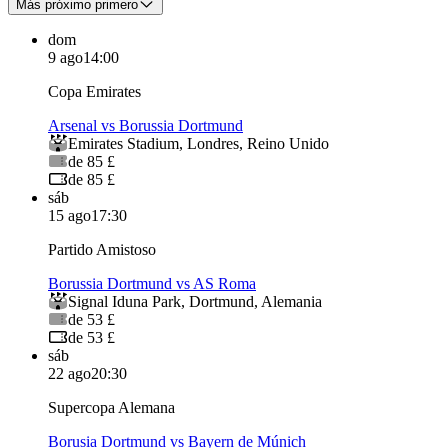
Más próximo primero
dom
9 ago
14:00
Copa Emirates
Arsenal vs Borussia Dortmund
Emirates Stadium
,
Londres
,
Reino Unido
de 85 £
de 85 £
sáb
15 ago
17:30
Partido Amistoso
Borussia Dortmund vs AS Roma
Signal Iduna Park
,
Dortmund
,
Alemania
de 53 £
de 53 £
sáb
22 ago
20:30
Supercopa Alemana
Borusia Dortmund vs Bayern de Múnich