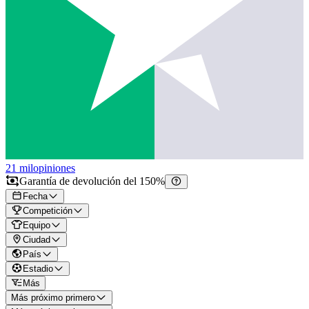
21 mil
opiniones
Garantía de devolución del 150%
Fecha
Competición
Equipo
Ciudad
País
Estadio
Más
Más próximo primero