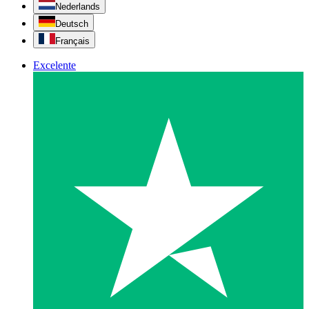
Nederlands
Deutsch
Français
Excelente