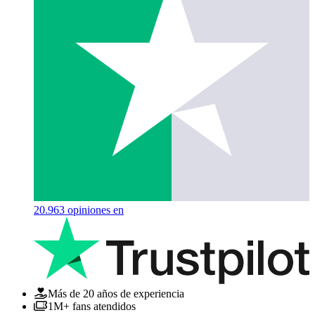
20.963
opiniones en
Más de 20 años de experiencia
1M+ fans atendidos