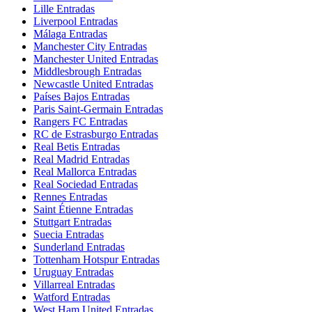
Lille Entradas
Liverpool Entradas
Málaga Entradas
Manchester City Entradas
Manchester United Entradas
Middlesbrough Entradas
Newcastle United Entradas
Países Bajos Entradas
Paris Saint-Germain Entradas
Rangers FC Entradas
RC de Estrasburgo Entradas
Real Betis Entradas
Real Madrid Entradas
Real Mallorca Entradas
Real Sociedad Entradas
Rennes Entradas
Saint Étienne Entradas
Stuttgart Entradas
Suecia Entradas
Sunderland Entradas
Tottenham Hotspur Entradas
Uruguay Entradas
Villarreal Entradas
Watford Entradas
West Ham United Entradas