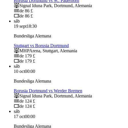
Borusia Dortmund vs SC Paderborn
Signal Iduna Park
,
Dortmund
,
Alemania
de 86 £
de 86 £
sáb
19 sept
18:30
Bundesliga Alemana
Stuttgart vs Borusia Dortmund
MHPArena
,
Stuttgart
,
Alemania
de 179 £
de 179 £
sáb
10 oct
00:00
Bundesliga Alemana
Borusia Dortmund vs Werder Bremen
Signal Iduna Park
,
Dortmund
,
Alemania
de 124 £
de 124 £
sáb
17 oct
00:00
Bundesliga Alemana