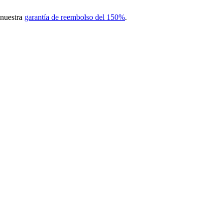
 nuestra
garantía de reembolso del 150%
.