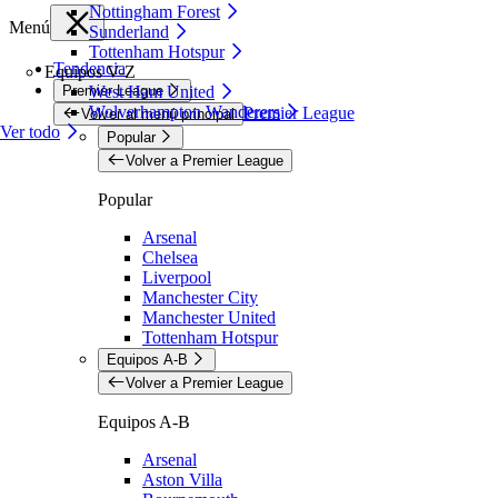
Nottingham Forest
Menú
Sunderland
Tottenham Hotspur
Tendencia
Equipos V-Z
Premier League
West Ham United
Wolverhampton Wanderers
Premier League
Volver al menú principal
Ver todo
Popular
Volver a Premier League
Popular
Arsenal
Chelsea
Liverpool
Manchester City
Manchester United
Tottenham Hotspur
Equipos A-B
Volver a Premier League
Equipos A-B
Arsenal
Aston Villa