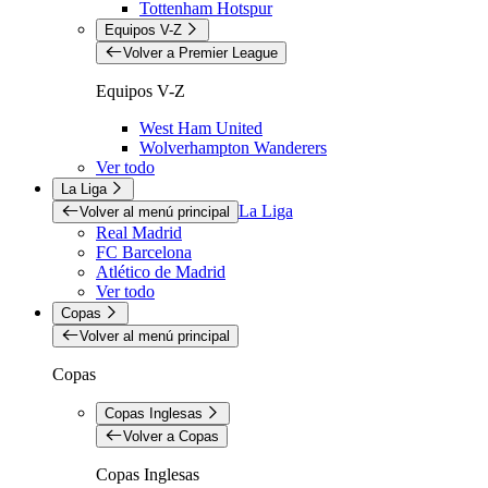
Tottenham Hotspur
Equipos V-Z
Volver a Premier League
Equipos V-Z
West Ham United
Wolverhampton Wanderers
Ver todo
La Liga
La Liga
Volver al menú principal
Real Madrid
FC Barcelona
Atlético de Madrid
Ver todo
Copas
Volver al menú principal
Copas
Copas Inglesas
Volver a Copas
Copas Inglesas