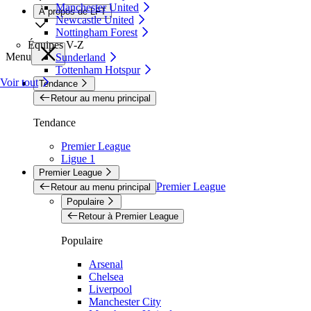
Manchester United
À propos de LFT
Newcastle United
Nottingham Forest
Équipes V-Z
Menu
Sunderland
Tottenham Hotspur
Voir tout
Tendance
Retour au menu principal
Tendance
Premier League
Ligue 1
Premier League
Premier League
Retour au menu principal
Populaire
Retour à Premier League
Populaire
Arsenal
Chelsea
Liverpool
Manchester City