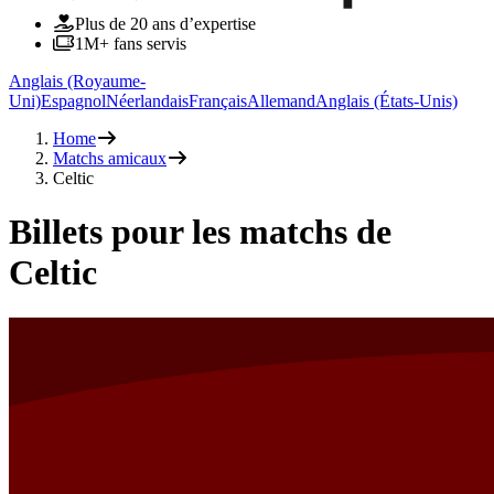
Plus de 20 ans d’expertise
1M+ fans servis
Anglais (Royaume-
Uni)
Espagnol
Néerlandais
Français
Allemand
Anglais (États-Unis)
Home
Matchs amicaux
Celtic
Billets pour les matchs de
Celtic