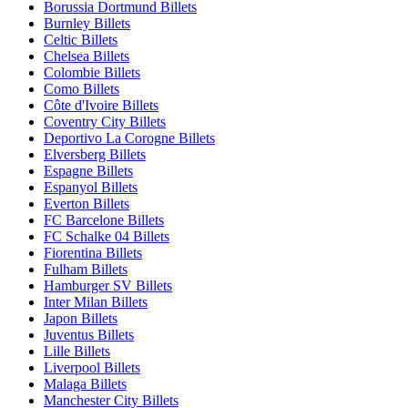
Borussia Dortmund Billets
Burnley Billets
Celtic Billets
Chelsea Billets
Colombie Billets
Como Billets
Côte d'Ivoire Billets
Coventry City Billets
Deportivo La Corogne Billets
Elversberg Billets
Espagne Billets
Espanyol Billets
Everton Billets
FC Barcelone Billets
FC Schalke 04 Billets
Fiorentina Billets
Fulham Billets
Hamburger SV Billets
Inter Milan Billets
Japon Billets
Juventus Billets
Lille Billets
Liverpool Billets
Malaga Billets
Manchester City Billets