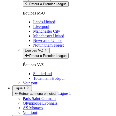
Retour à Premier League
Équipes M-U
Leeds United
Liverpool
Manchester City
Manchester United
Newcastle United
Nottingham Forest
Équipes V-Z
Retour à Premier League
Équipes V-Z
Sunderland
Tottenham Hotspur
Voir tout
Ligue 1
Ligue 1
Retour au menu principal
Paris Saint-Germain
Olympique Lyonnais
AS Monaco
Voir tout