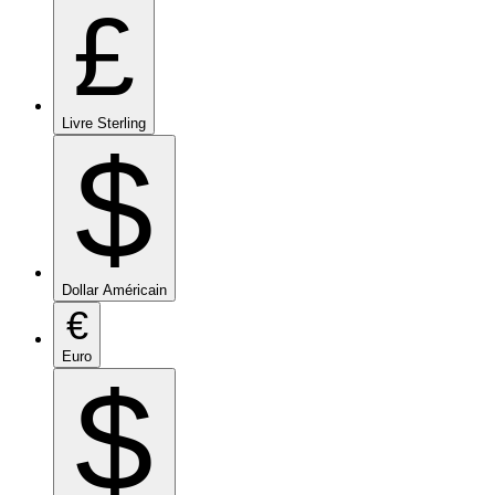
£
Livre Sterling
$
Dollar Américain
€
Euro
$