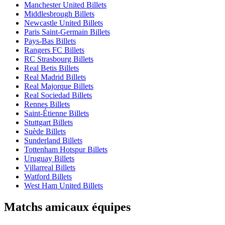
Manchester United Billets
Middlesbrough Billets
Newcastle United Billets
Paris Saint-Germain Billets
Pays-Bas Billets
Rangers FC Billets
RC Strasbourg Billets
Real Betis Billets
Real Madrid Billets
Real Majorque Billets
Real Sociedad Billets
Rennes Billets
Saint-Étienne Billets
Stuttgart Billets
Suède Billets
Sunderland Billets
Tottenham Hotspur Billets
Uruguay Billets
Villarreal Billets
Watford Billets
West Ham United Billets
Matchs amicaux équipes