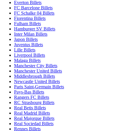
Everton Billets
FC Barcelone Billets
FC Schalke 04 Billets
Fiorentina Billets
Fulham Billets
Hamburger SV Billets
Inter Milan Billets
Japon Billets
Juventus Billets
Lille Billets
Liverpool Billets
Malaga Billets
Manchester City Billets
Manchester United Billets
Middlesbrough Billets
Newcastle United Billets
Paris Saint-Germain Billets
Pays-Bas Billets
Rangers FC Billets
RC Strasbourg Billets
Real Betis Billets
Real Madrid Billets
Real Majorque Billets
Real Sociedad Billets
Rennes Billets