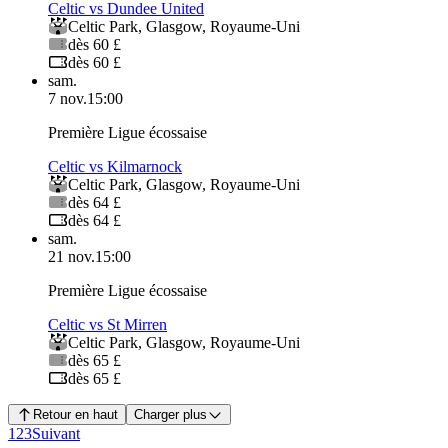
Celtic vs Dundee United
Celtic Park
,
Glasgow
,
Royaume-Uni
dès 60 £
dès 60 £
sam.
7 nov.
15:00
Première Ligue écossaise
Celtic vs Kilmarnock
Celtic Park
,
Glasgow
,
Royaume-Uni
dès 64 £
dès 64 £
sam.
21 nov.
15:00
Première Ligue écossaise
Celtic vs St Mirren
Celtic Park
,
Glasgow
,
Royaume-Uni
dès 65 £
dès 65 £
Retour en haut
Charger plus
1
2
3
Suivant