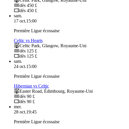
Celtic Park
,
Glasgow
,
Royaume-Uni
dès 450 £
dès 450 £
sam.
17 oct.
15:00
Première Ligue écossaise
Celtic vs Hearts
Celtic Park
,
Glasgow
,
Royaume-Uni
dès 125 £
dès 125 £
sam.
24 oct.
15:00
Première Ligue écossaise
Hibernian vs Celtic
Easter Road
,
Édimbourg
,
Royaume-Uni
dès 90 £
dès 90 £
mer.
28 oct.
19:45
Première Ligue écossaise