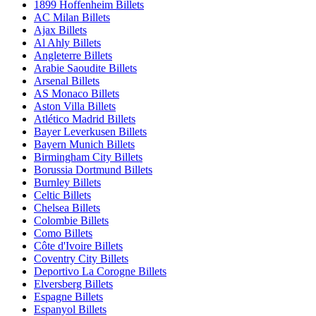
1899 Hoffenheim Billets
AC Milan Billets
Ajax Billets
Al Ahly Billets
Angleterre Billets
Arabie Saoudite Billets
Arsenal Billets
AS Monaco Billets
Aston Villa Billets
Atlético Madrid Billets
Bayer Leverkusen Billets
Bayern Munich Billets
Birmingham City Billets
Borussia Dortmund Billets
Burnley Billets
Celtic Billets
Chelsea Billets
Colombie Billets
Como Billets
Côte d'Ivoire Billets
Coventry City Billets
Deportivo La Corogne Billets
Elversberg Billets
Espagne Billets
Espanyol Billets