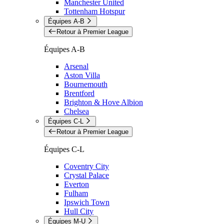
Manchester United
Tottenham Hotspur
Équipes A-B
Retour à Premier League
Équipes A-B
Arsenal
Aston Villa
Bournemouth
Brentford
Brighton & Hove Albion
Chelsea
Équipes C-L
Retour à Premier League
Équipes C-L
Coventry City
Crystal Palace
Everton
Fulham
Ipswich Town
Hull City
Équipes M-U