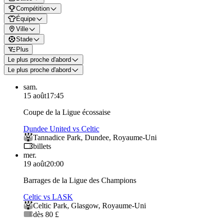
Compétition
Équipe
Ville
Stade
Plus
Le plus proche d'abord
Le plus proche d'abord
sam.
15 août
17:45
Coupe de la Ligue écossaise
Dundee United vs Celtic
Tannadice Park
,
Dundee
,
Royaume-Uni
billets
mer.
19 août
20:00
Barrages de la Ligue des Champions
Celtic vs LASK
Celtic Park
,
Glasgow
,
Royaume-Uni
dès 80 £