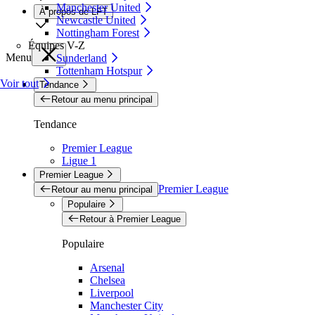
Manchester United
À propos de LFT
Newcastle United
Nottingham Forest
Équipes V-Z
Menu
Sunderland
Tottenham Hotspur
Voir tout
Tendance
Retour au menu principal
Tendance
Premier League
Ligue 1
Premier League
Premier League
Retour au menu principal
Populaire
Retour à Premier League
Populaire
Arsenal
Chelsea
Liverpool
Manchester City