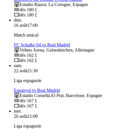
Estadio Riazor
,
La Corogne
,
Espagne
dès 180 £
dès 180 £
dim.
16 août
17:00
Match amical
FC Schalke 04 vs Real Madrid
Veltins Arena
,
Gelsenkirchen
,
Allemagne
dès 162 £
dès 162 £
sam.
22 août
21:30
Liga espagnole
Espanyol vs Real Madrid
Estadio Cornellá-El Prat
,
Barcelone
,
Espagne
dès 167 £
dès 167 £
mer.
26 août
21:00
Liga espagnole