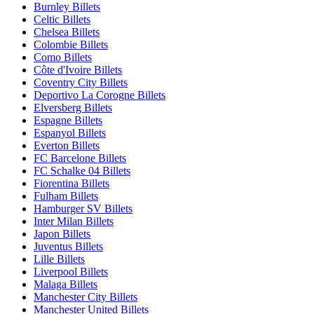
Burnley Billets
Celtic Billets
Chelsea Billets
Colombie Billets
Como Billets
Côte d'Ivoire Billets
Coventry City Billets
Deportivo La Corogne Billets
Elversberg Billets
Espagne Billets
Espanyol Billets
Everton Billets
FC Barcelone Billets
FC Schalke 04 Billets
Fiorentina Billets
Fulham Billets
Hamburger SV Billets
Inter Milan Billets
Japon Billets
Juventus Billets
Lille Billets
Liverpool Billets
Malaga Billets
Manchester City Billets
Manchester United Billets