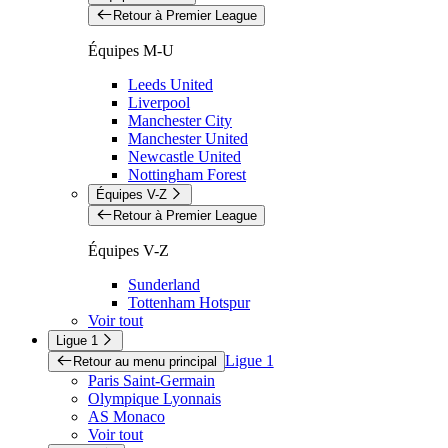
Retour à Premier League
Équipes M-U
Leeds United
Liverpool
Manchester City
Manchester United
Newcastle United
Nottingham Forest
Équipes V-Z
Retour à Premier League
Équipes V-Z
Sunderland
Tottenham Hotspur
Voir tout
Ligue 1
Ligue 1
Retour au menu principal
Paris Saint-Germain
Olympique Lyonnais
AS Monaco
Voir tout