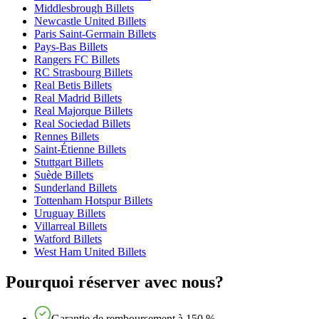
Middlesbrough Billets
Newcastle United Billets
Paris Saint-Germain Billets
Pays-Bas Billets
Rangers FC Billets
RC Strasbourg Billets
Real Betis Billets
Real Madrid Billets
Real Majorque Billets
Real Sociedad Billets
Rennes Billets
Saint-Étienne Billets
Stuttgart Billets
Suède Billets
Sunderland Billets
Tottenham Hotspur Billets
Uruguay Billets
Villarreal Billets
Watford Billets
West Ham United Billets
Pourquoi réserver avec nous?
Garantie de remboursement à 150 %