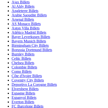
Ajax Billets
Al Ahly Billets
Angleterre Billets
Arabie Saoudite Billets
Arsenal Billets
AS Monaco Billets
Aston Villa Billets
Atlético Madrid Billets
Bayer Leverkusen Billets
Bayern Munich Billets
Birmingham City Billets
Borussia Dortmund Billets
Burnley Billets
Celtic Billets
Chelsea Billets
Colombie Billets
Como Billets
Côte d'Ivoire Billets
Coventry City Billets
Deportivo La Corogne Billets
Elversberg Billets
Espagne Billets
Espanyol Billets
Everton Billets
FC Barcelone Billets