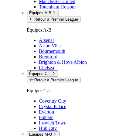
Manchester United
Tottenham Hotspur
Équipes A-B
Retour à Premier League
Équipes A-B
Arsenal
Aston Villa
Bournemouth
Brentford
Brighton & Hove Albion
Chelsea
Équipes C-L
Retour à Premier League
Équipes C-L
Coventry City
Crystal Palace
Everton
Fulham
Ipswich Town
Hull City
Équipes M-U