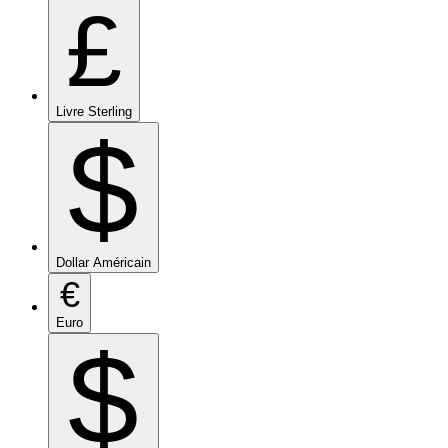
£
Livre Sterling
$
Dollar Américain
€
Euro
$