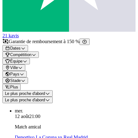
21 k
avis
Garantie de remboursement à 150 %
Dates
Compétition
Équipe
Ville
Pays
Stade
Plus
Le plus proche d'abord
Le plus proche d'abord
mer.
12 août
21:00
Match amical
Deportivo La Coruna vs Real Madrid