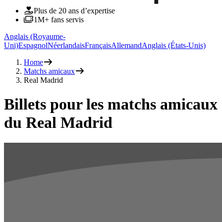
Plus de 20 ans d’expertise
1M+ fans servis
Anglais (Royaume-
Uni)
Espagnol
Néerlandais
Français
Allemand
Anglais (États-Unis)
Home
Matchs amicaux
Real Madrid
Billets pour les matchs amicaux
du Real Madrid