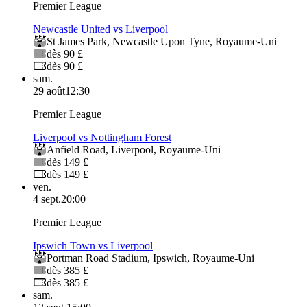
Premier League
Newcastle United vs Liverpool
St James Park
,
Newcastle Upon Tyne
,
Royaume-Uni
dès 90 £
dès 90 £
sam.
29 août
12:30
Premier League
Liverpool vs Nottingham Forest
Anfield Road
,
Liverpool
,
Royaume-Uni
dès 149 £
dès 149 £
ven.
4 sept.
20:00
Premier League
Ipswich Town vs Liverpool
Portman Road Stadium
,
Ipswich
,
Royaume-Uni
dès 385 £
dès 385 £
sam.