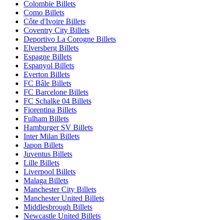
Colombie Billets
Como Billets
Côte d'Ivoire Billets
Coventry City Billets
Deportivo La Corogne Billets
Elversberg Billets
Espagne Billets
Espanyol Billets
Everton Billets
FC Bâle Billets
FC Barcelone Billets
FC Schalke 04 Billets
Fiorentina Billets
Fulham Billets
Hamburger SV Billets
Inter Milan Billets
Japon Billets
Juventus Billets
Lille Billets
Liverpool Billets
Malaga Billets
Manchester City Billets
Manchester United Billets
Middlesbrough Billets
Newcastle United Billets