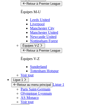
Retour à Premier League
Équipes M-U
Leeds United
Liverpool
Manchester City
Manchester United
Newcastle United
Nottingham Forest
Équipes V-Z
Retour à Premier League
Équipes V-Z
Sunderland
Tottenham Hotspur
Voir tout
Ligue 1
Ligue 1
Retour au menu principal
Paris Saint-Germain
Olympique Lyonnais
AS Monaco
Voir tout