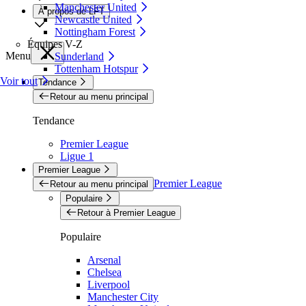
Manchester United
À propos de LFT
Newcastle United
Nottingham Forest
Équipes V-Z
Menu
Sunderland
Tottenham Hotspur
Voir tout
Tendance
Retour au menu principal
Tendance
Premier League
Ligue 1
Premier League
Premier League
Retour au menu principal
Populaire
Retour à Premier League
Populaire
Arsenal
Chelsea
Liverpool
Manchester City