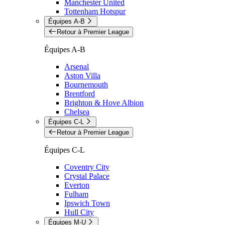
Manchester United
Tottenham Hotspur
Équipes A-B
Retour à Premier League
Équipes A-B
Arsenal
Aston Villa
Bournemouth
Brentford
Brighton & Hove Albion
Chelsea
Équipes C-L
Retour à Premier League
Équipes C-L
Coventry City
Crystal Palace
Everton
Fulham
Ipswich Town
Hull City
Équipes M-U