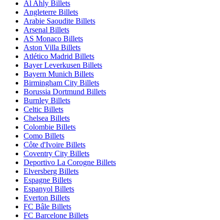
Al Ahly Billets
Angleterre Billets
Arabie Saoudite Billets
Arsenal Billets
AS Monaco Billets
Aston Villa Billets
Atlético Madrid Billets
Bayer Leverkusen Billets
Bayern Munich Billets
Birmingham City Billets
Borussia Dortmund Billets
Burnley Billets
Celtic Billets
Chelsea Billets
Colombie Billets
Como Billets
Côte d'Ivoire Billets
Coventry City Billets
Deportivo La Corogne Billets
Elversberg Billets
Espagne Billets
Espanyol Billets
Everton Billets
FC Bâle Billets
FC Barcelone Billets