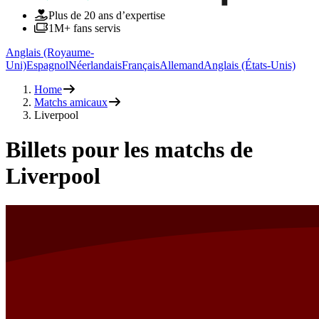
Plus de 20 ans d’expertise
1M+ fans servis
Anglais (Royaume-
Uni)
Espagnol
Néerlandais
Français
Allemand
Anglais (États-Unis)
Home
Matchs amicaux
Liverpool
Billets pour les matchs de
Liverpool