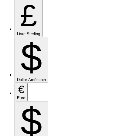
£
Livre Sterling
$
Dollar Américain
€
Euro
$