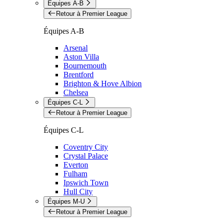
Équipes A-B
Retour à Premier League
Équipes A-B
Arsenal
Aston Villa
Bournemouth
Brentford
Brighton & Hove Albion
Chelsea
Équipes C-L
Retour à Premier League
Équipes C-L
Coventry City
Crystal Palace
Everton
Fulham
Ipswich Town
Hull City
Équipes M-U
Retour à Premier League