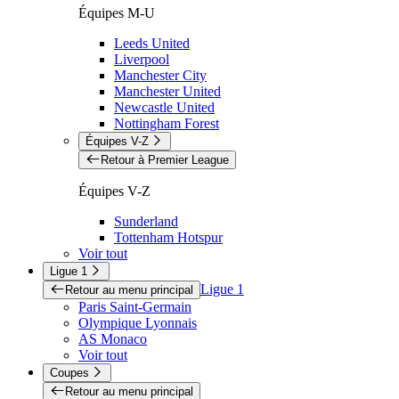
Équipes M-U
Leeds United
Liverpool
Manchester City
Manchester United
Newcastle United
Nottingham Forest
Équipes V-Z
Retour à Premier League
Équipes V-Z
Sunderland
Tottenham Hotspur
Voir tout
Ligue 1
Ligue 1
Retour au menu principal
Paris Saint-Germain
Olympique Lyonnais
AS Monaco
Voir tout
Coupes
Retour au menu principal