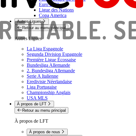
Euro 2028
Ligue des Nations
Copa America
Autres Ligues
Retour au menu principal
Autres Ligues
La Liga Espagnole
Segunda Division Espagnole
Première Ligue Écossaise
Bundesliga Allemande
2. Bundesliga Allemande
Serie A Italienne
Eredivisie Néerlandaise
Liga Portugaise
Championship Anglais
USA MLS
À propos de LFT
Retour au menu principal
À propos de LFT
À propos de nous