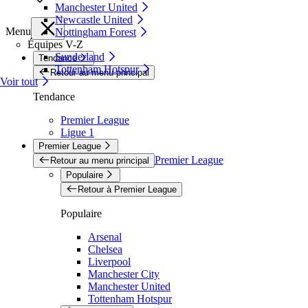
Manchester United
Newcastle United
Menu
Nottingham Forest
Équipes V-Z
Sunderland
Tendance
Tottenham Hotspur
Retour au menu principal
Voir tout
Tendance
Premier League
Ligue 1
Premier League
Premier League
Retour au menu principal
Populaire
Retour à Premier League
Populaire
Arsenal
Chelsea
Liverpool
Manchester City
Manchester United
Tottenham Hotspur