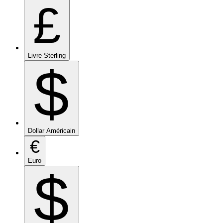
£
Livre Sterling
$
Dollar Américain
€
Euro
$