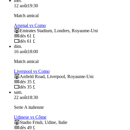
mer.
12 août
19:30
Match amical
Arsenal vs Como
Emirates Stadium
,
Londres
,
Royaume-Uni
dès 61 £
dès 61 £
dim.
16 août
18:00
Match amical
Liverpool vs Como
Anfield Road
,
Liverpool
,
Royaume-Uni
dès 35 £
dès 35 £
sam.
22 août
18:30
Serie A italienne
Udinese vs Côme
Stadio Friuli
,
Udine
,
Italie
dès 49 £