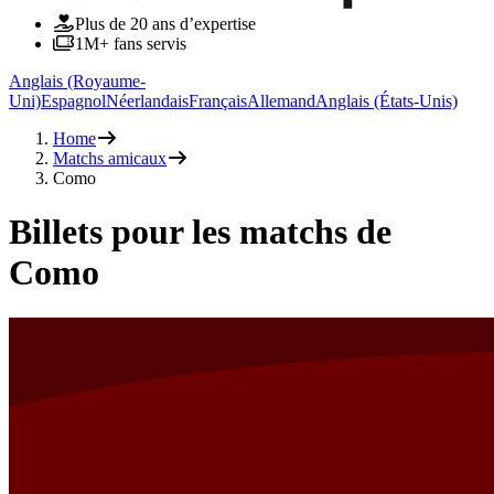
Plus de 20 ans d’expertise
1M+ fans servis
Anglais (Royaume-
Uni)
Espagnol
Néerlandais
Français
Allemand
Anglais (États-Unis)
Home
Matchs amicaux
Como
Billets pour les matchs de
Como