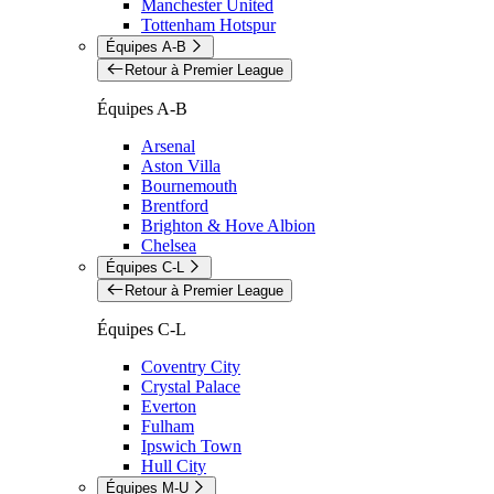
Manchester United
Tottenham Hotspur
Équipes A-B
Retour à Premier League
Équipes A-B
Arsenal
Aston Villa
Bournemouth
Brentford
Brighton & Hove Albion
Chelsea
Équipes C-L
Retour à Premier League
Équipes C-L
Coventry City
Crystal Palace
Everton
Fulham
Ipswich Town
Hull City
Équipes M-U