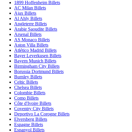
1899 Hoffenheim Billets
AC Milan Billets
Ajax Billets
Al Ahly Billets
Angleterre Billets
Arabie Saoudite Billets
Arsenal Billets
AS Monaco Billets
Aston Villa Billets
Atlético Madrid Billets
Bayer Leverkusen Billets
Bayern Munich Billets
Birmingham City Billets
Borussia Dortmund Billets
Burnley Billets
Celtic Billets
Chelsea Billets
Colombie Billets
Como Billets
Côte d'Ivoire Billets
Coventry City Billets
Deportivo La Corogne Billets
Elversberg Billets
Espagne Billets
Espanyol Billets