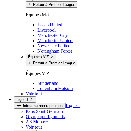
Retour à Premier League
Équipes M-U
Leeds United
Liverpool
Manchester City
Manchester United
Newcastle United
Nottingham Forest
Équipes V-Z
Retour à Premier League
Équipes V-Z
Sunderland
Tottenham Hotspur
Voir tout
Ligue 1
Ligue 1
Retour au menu principal
Paris Saint-Germain
Olympique Lyonnais
AS Monaco
Voir tout