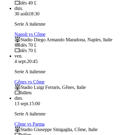
dès 49 £
dim.
30 août
18:30
Serie A italienne
Napoli vs Côme
Stadio Diego Armando Maradona
,
Naples
,
Italie
dès 70 £
dès 70 £
ven.
4 sept.
20:45
Serie A italienne
Gênes vs Côme
Stadio Luigi Ferraris
,
Gênes
,
Italie
billets
dim.
13 sept.
15:00
Serie A italienne
Côme vs Parma
Stadio Giuseppe Sinigaglia
,
Côme
,
Italie
billets