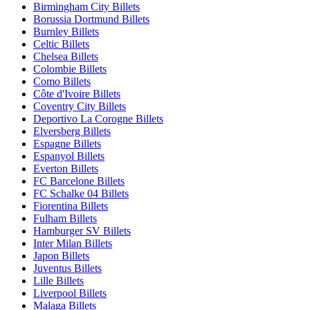
Birmingham City Billets
Borussia Dortmund Billets
Burnley Billets
Celtic Billets
Chelsea Billets
Colombie Billets
Como Billets
Côte d'Ivoire Billets
Coventry City Billets
Deportivo La Corogne Billets
Elversberg Billets
Espagne Billets
Espanyol Billets
Everton Billets
FC Barcelone Billets
FC Schalke 04 Billets
Fiorentina Billets
Fulham Billets
Hamburger SV Billets
Inter Milan Billets
Japon Billets
Juventus Billets
Lille Billets
Liverpool Billets
Malaga Billets