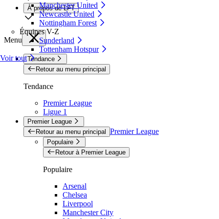
Manchester United
À propos de LFT
Newcastle United
Nottingham Forest
Équipes V-Z
Menu
Sunderland
Tottenham Hotspur
Voir tout
Tendance
Retour au menu principal
Tendance
Premier League
Ligue 1
Premier League
Premier League
Retour au menu principal
Populaire
Retour à Premier League
Populaire
Arsenal
Chelsea
Liverpool
Manchester City