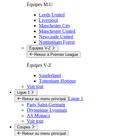
Équipes M-U
Leeds United
Liverpool
Manchester City
Manchester United
Newcastle United
Nottingham Forest
Équipes V-Z
Retour à Premier League
Équipes V-Z
Sunderland
Tottenham Hotspur
Voir tout
Ligue 1
Ligue 1
Retour au menu principal
Paris Saint-Germain
Olympique Lyonnais
AS Monaco
Voir tout
Coupes
Retour au menu principal