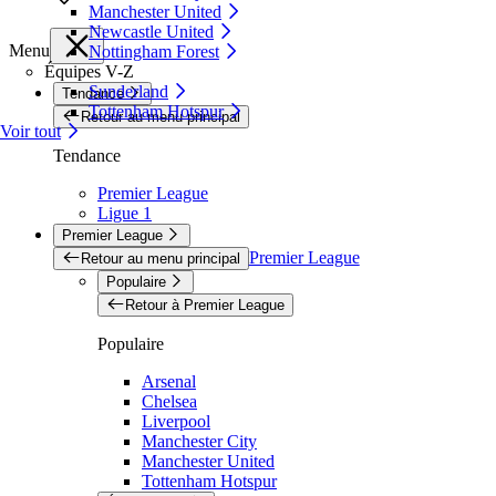
Manchester United
Newcastle United
Menu
Nottingham Forest
Équipes V-Z
Sunderland
Tendance
Tottenham Hotspur
Retour au menu principal
Voir tout
Tendance
Premier League
Ligue 1
Premier League
Premier League
Retour au menu principal
Populaire
Retour à Premier League
Populaire
Arsenal
Chelsea
Liverpool
Manchester City
Manchester United
Tottenham Hotspur