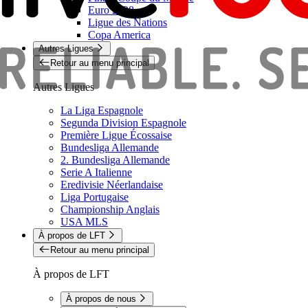
Euro 2028
Ligue des Nations
Copa America
Autres Ligues
Retour au menu principal
Autres Ligues
La Liga Espagnole
Segunda Division Espagnole
Première Ligue Écossaise
Bundesliga Allemande
2. Bundesliga Allemande
Serie A Italienne
Eredivisie Néerlandaise
Liga Portugaise
Championship Anglais
USA MLS
À propos de LFT
Retour au menu principal
À propos de LFT
À propos de nous