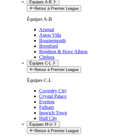
Équipes A-B
Retour à Premier League
Équipes A-B
Arsenal
Aston Villa
Bournemouth
Brentford
Brighton & Hove Albion
Chelsea
Équipes C-L
Retour à Premier League
Équipes C-L
Coventry City
Crystal Palace
Everton
Fulham
Ipswich Town
Hull City
Équipes M-U
Retour à Premier League