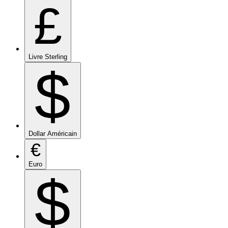
£
Livre Sterling
$
Dollar Américain
€
Euro
$