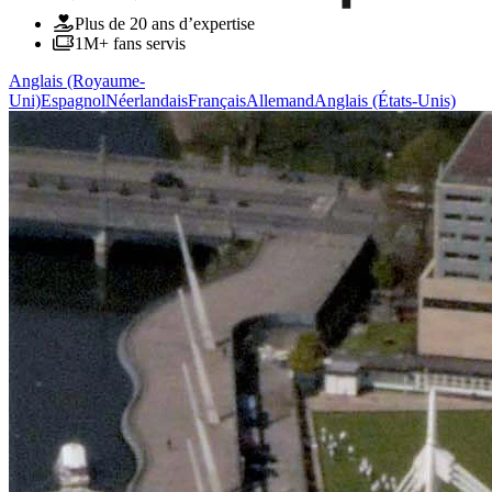
Plus de 20 ans d’expertise
1M+ fans servis
Anglais (Royaume-
Uni)
Espagnol
Néerlandais
Français
Allemand
Anglais (États-Unis)