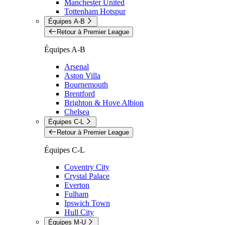
Manchester United
Tottenham Hotspur
Équipes A-B
Retour à Premier League
Équipes A-B
Arsenal
Aston Villa
Bournemouth
Brentford
Brighton & Hove Albion
Chelsea
Équipes C-L
Retour à Premier League
Équipes C-L
Coventry City
Crystal Palace
Everton
Fulham
Ipswich Town
Hull City
Équipes M-U