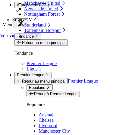
Manchester United
À propos de LFT
Newcastle United
Nottingham Forest
Équipes V-Z
Menu
Sunderland
Tottenham Hotspur
Voir tout
Tendance
Retour au menu principal
Tendance
Premier League
Ligue 1
Premier League
Premier League
Retour au menu principal
Populaire
Retour à Premier League
Populaire
Arsenal
Chelsea
Liverpool
Manchester City