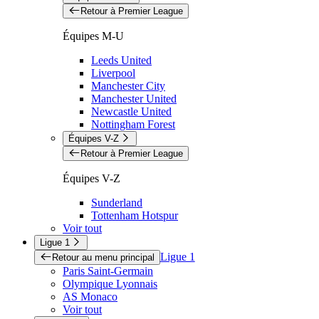
Retour à Premier League
Équipes M-U
Leeds United
Liverpool
Manchester City
Manchester United
Newcastle United
Nottingham Forest
Équipes V-Z
Retour à Premier League
Équipes V-Z
Sunderland
Tottenham Hotspur
Voir tout
Ligue 1
Ligue 1
Retour au menu principal
Paris Saint-Germain
Olympique Lyonnais
AS Monaco
Voir tout