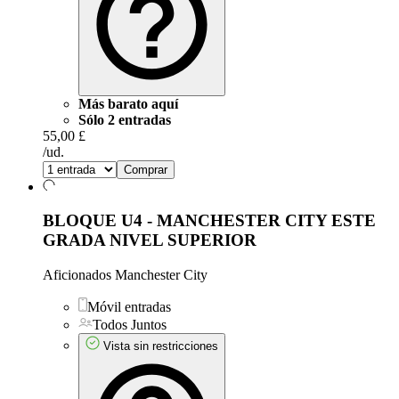
Más barato aquí
Sólo 2 entradas
55,00 £
/ud.
Comprar
BLOQUE U4 - MANCHESTER CITY ESTE
GRADA NIVEL SUPERIOR
Aficionados Manchester City
Móvil entradas
Todos Juntos
Vista sin restricciones