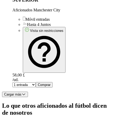
Aficionados Manchester City
Móvil entradas
Hasta 4 Juntos
Vista sin restricciones
58,00 £
/ud.
Comprar
Cargar más
Lo que otros aficionados al fútbol dicen
de nosotros