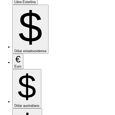
Libra Esterlina
$
Dólar estadounidense
€
Euro
$
Dólar australiano