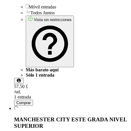
Móvil entradas
Todos Juntos
Vista sin restricciones
Más barato aquí
Sólo 1 entrada
57,50 £
/ud.
1 entrada
Comprar
MANCHESTER CITY ESTE GRADA NIVEL
SUPERIOR