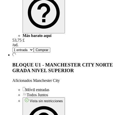
Más barato aquí
53,75 £
/ud.
Comprar
BLOQUE U1 - MANCHESTER CITY NORTE
GRADA NIVEL SUPERIOR
Aficionados Manchester City
Móvil entradas
Todos Juntos
Vista sin restricciones