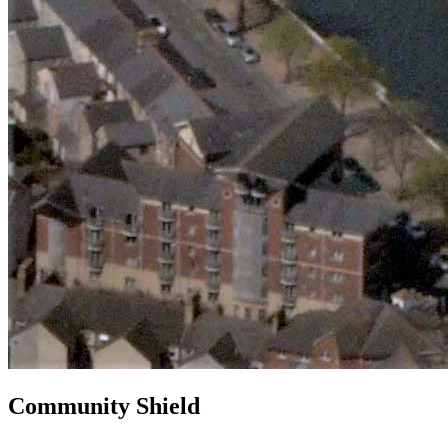
Community Shield