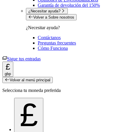
Garantía de devolución del 150%
¿Necesitar ayuda?
Volver a Sobre nosotros
¿Necesitar ayuda?
Contáctanos
Preguntas frecuentes
Cómo Funciona
Sigue tus entradas
£
gbp
Volver al menú principal
Selecciona tu moneda preferida
£