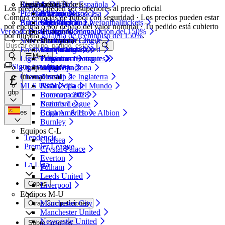
Popular
Real Madrid
Copas Inglesas
Segunda División Española
LiveFootballTickets
Los precios pueden ser superiores al precio oficial
FC Barcelona
Premier League Escocesa
Arsenal
FA Cup
Sobre nosotros
Compra entradas de fútbol con seguridad · Los precios pueden estar
Atlético de Madrid
Bundesliga Alemana
Chelsea
EFL Cup
Opiniones de Livefootballtickets
por encima o por debajo del valor nominal · Tu pedido está cubierto
Ver todo
Copas Europeas
2. Bundesliga Alemana
Liverpool
Garantía de devolución del 150%
por nuestra
garantía de reembolso del 150%
.
Serie A Italiana
¿Necesitar ayuda?
Manchester City
Champions League
Eredivisie Holandesa
Manchester United
Europa Ligue
Contáctanos
Menú
Ligue 1 Francesa
Tottenham Hotspur
Conference League
Preguntas frecuentes
Sigue tus entradas
Equipos A-B
Liga Portuguesa
Supercopa
Cómo Funciona
£
Internacional
Championship de Inglaterra
Arsenal
MLS USA
Aston Villa
Final Copa del Mundo
gbp
Bournemouth
Eurocopa 2028
Brentford
Nations League
es
Brighton & Hove Albion
Copa América
Burnley
Equipos C-L
Tendencia
Chelsea
Premier League
Crystal Palace
Everton
La Liga
Fulham
Leeds United
Copas
Liverpool
Equipos M-U
Manchester City
Otras Competiciones
Manchester United
Newcastle United
Sobre nosotros