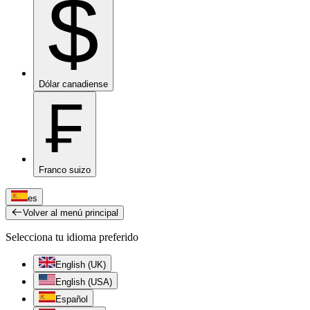
$
Dólar canadiense
₣
Franco suizo
es
Volver al menú principal
Selecciona tu idioma preferido
English (UK)
English (USA)
Español