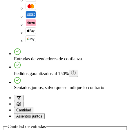
Entradas de vendedores de confianza
Pedidos garantizados al 150%
Sentados juntos, salvo que se indique lo contrario
Cantidad
Asientos juntos
Cantidad de entradas