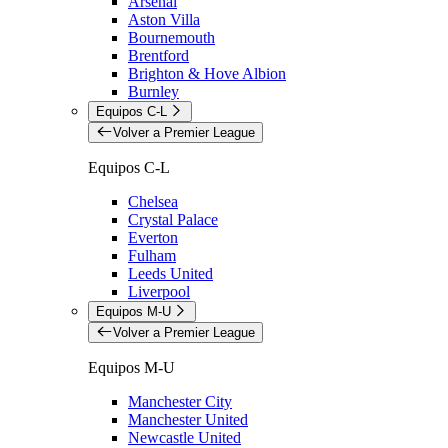
Arsenal
Aston Villa
Bournemouth
Brentford
Brighton & Hove Albion
Burnley
Equipos C-L
Volver a Premier League
Equipos C-L
Chelsea
Crystal Palace
Everton
Fulham
Leeds United
Liverpool
Equipos M-U
Volver a Premier League
Equipos M-U
Manchester City
Manchester United
Newcastle United