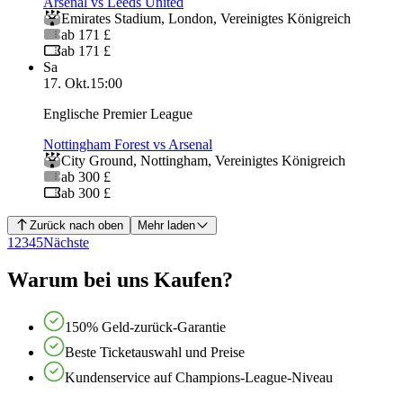
Arsenal vs Leeds United
Emirates Stadium
,
London
,
Vereinigtes Königreich
ab 171 £
ab 171 £
Sa
17. Okt.
15:00
Englische Premier League
Nottingham Forest vs Arsenal
City Ground
,
Nottingham
,
Vereinigtes Königreich
ab 300 £
ab 300 £
Zurück nach oben
Mehr laden
1
2
3
4
5
Nächste
Warum bei uns Kaufen?
150% Geld-zurück-Garantie
Beste Ticketauswahl und Preise
Kundenservice auf Champions-League-Niveau