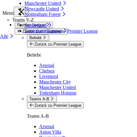
Manchester United
Newcastle United
Menü
Nottingham Forest
Teams V-Z
Premier League
Sunderland
Tottenham Hotspur
Premier League
Zurück zum Hauptmenü
Alle
Beliebt
Zurück zu Premier League
Beliebt
Arsenal
Chelsea
Liverpool
Manchester City
Manchester United
Tottenham Hotspur
Teams A-B
Zurück zu Premier League
Teams A-B
Arsenal
Aston Villa