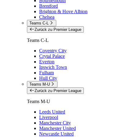
Bournemouth
Brentford
Brighton & Hove Albion
Chelsea
Teams C-L
Zurück zu Premier League
Teams C-L
Coventry City
Crytal Palace
Everton
Ipswich Town
Fulham
Hull City
Teams M-U
Zurück zu Premier League
Teams M-U
Leeds United
Liverpool
Manchester City
Manchester United
Newcastle United