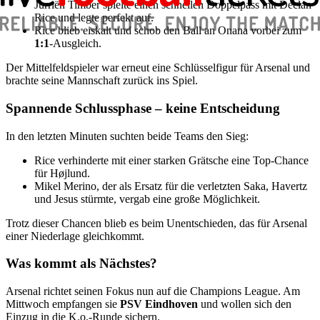
Jurriën Timber spielte einen schnellen Doppelpass mit Declan
Rice und legte perfekt auf.
Rice blieb eiskalt und schob den Ball an Onana vorbei zum
1:1
-Ausgleich.
Der Mittelfeldspieler war erneut eine Schlüsselfigur für Arsenal und
brachte seine Mannschaft zurück ins Spiel.
Spannende Schlussphase – keine Entscheidung
In den letzten Minuten suchten beide Teams den Sieg:
Rice verhinderte mit einer starken Grätsche eine Top-Chance
für Højlund.
Mikel Merino, der als Ersatz für die verletzten Saka, Havertz
und Jesus stürmte, vergab eine große Möglichkeit.
Trotz dieser Chancen blieb es beim Unentschieden, das für Arsenal
einer Niederlage gleichkommt.
Was kommt als Nächstes?
Arsenal richtet seinen Fokus nun auf die Champions League. Am
Mittwoch empfangen sie
PSV Eindhoven
und wollen sich den
Einzug in die K.o.-Runde sichern.