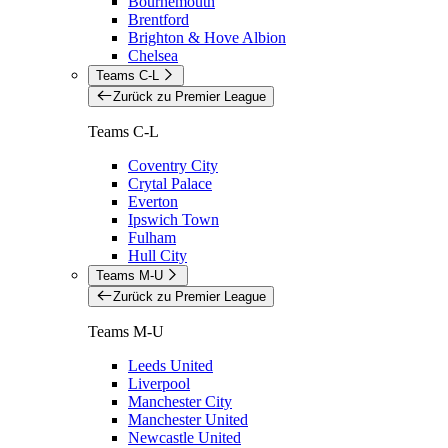
Bournemouth
Brentford
Brighton & Hove Albion
Chelsea
Teams C-L
Zurück zu Premier League
Teams C-L
Coventry City
Crytal Palace
Everton
Ipswich Town
Fulham
Hull City
Teams M-U
Zurück zu Premier League
Teams M-U
Leeds United
Liverpool
Manchester City
Manchester United
Newcastle United