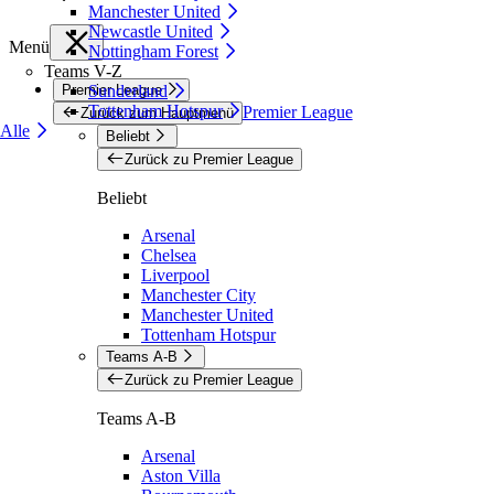
Manchester United
Newcastle United
Menü
Nottingham Forest
Teams V-Z
Premier League
Sunderland
Tottenham Hotspur
Premier League
Zurück zum Hauptmenü
Alle
Beliebt
Zurück zu Premier League
Beliebt
Arsenal
Chelsea
Liverpool
Manchester City
Manchester United
Tottenham Hotspur
Teams A-B
Zurück zu Premier League
Teams A-B
Arsenal
Aston Villa