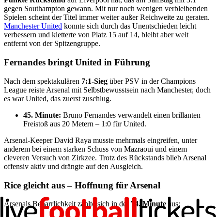
gegen Southampton gewann. Mit nur noch wenigen verbleibenden
Spielen scheint der Titel immer weiter außer Reichweite zu geraten.
Manchester United
konnte sich durch das Unentschieden leicht
verbessern und kletterte von Platz 15 auf 14, bleibt aber weit
entfernt von der Spitzengruppe.
Fernandes bringt United in Führung
Nach dem spektakulären
7:1-Sieg
über PSV in der Champions
League reiste Arsenal mit Selbstbewusstsein nach Manchester, doch
es war United, das zuerst zuschlug.
45. Minute:
Bruno Fernandes verwandelt einen brillanten
Freistoß aus 20 Metern – 1:0 für United.
Arsenal-Keeper David Raya musste mehrmals eingreifen, unter
anderem bei einem starken Schuss von Mazraoui und einem
cleveren Versuch von Zirkzee. Trotz des Rückstands blieb Arsenal
offensiv aktiv und drängte auf den Ausgleich.
Rice gleicht aus – Hoffnung für Arsenal
Arsenals Beharrlichkeit zahlte sich in der
74. Minute
aus: