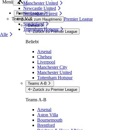
Menü
Manchester United
Newcastle United
Premier League
Nottingham Forest
Teams V-Z
Premier League
Zurück zum Hauptmenü
Sunderland
Beliebt
Tottenham Hotspur
Zurück zu Premier League
Alle
Beliebt
Arsenal
Chelsea
Liverpool
Manchester City
Manchester United
Tottenham Hotspur
Teams A-B
Zurück zu Premier League
Teams A-B
Arsenal
Aston Villa
Bournemouth
Brentford