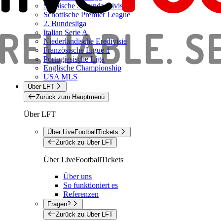
Spanische Segunda Division
Schottische Premier League
2. Bundesliga
Italian Serie A
Niederländische Eredivisie
Französische Ligue 1
Portugiesische Liga
Englische Championship
USA MLS
Über LFT
Zurück zum Hauptmenü
Über LFT
Über LiveFootballTickets
Zurück zu Über LFT
Über LiveFootballTickets
Über uns
So funktioniert es
Referenzen
Fragen?
Zurück zu Über LFT