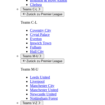
Brighton & Hove Albion
Chelsea
Teams C-L
Zurück zu Premier League
Teams C-L
Coventry City
Crytal Palace
Everton
Ipswich Town
Fulham
Hull City
Teams M-U
Zurück zu Premier League
Teams M-U
Leeds United
Liverpool
Manchester City
Manchester United
Newcastle United
Nottingham Forest
Teams V-Z