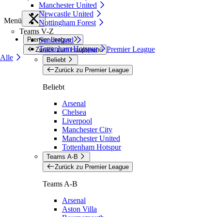
Manchester United
Newcastle United
Menü
Nottingham Forest
Teams V-Z
Premier League
Sunderland
Tottenham Hotspur
Premier League
Zurück zum Hauptmenü
Alle
Beliebt
Zurück zu Premier League
Beliebt
Arsenal
Chelsea
Liverpool
Manchester City
Manchester United
Tottenham Hotspur
Teams A-B
Zurück zu Premier League
Teams A-B
Arsenal
Aston Villa