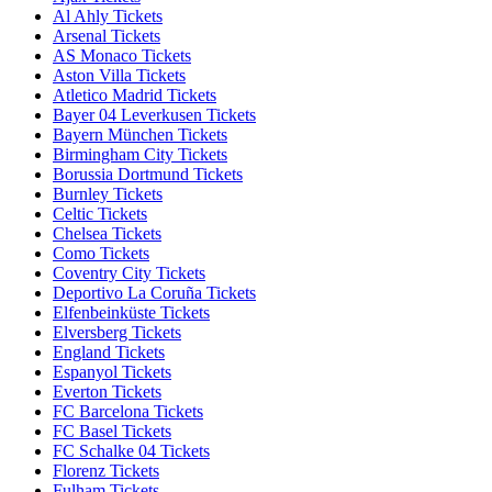
Al Ahly Tickets
Arsenal Tickets
AS Monaco Tickets
Aston Villa Tickets
Atletico Madrid Tickets
Bayer 04 Leverkusen Tickets
Bayern München Tickets
Birmingham City Tickets
Borussia Dortmund Tickets
Burnley Tickets
Celtic Tickets
Chelsea Tickets
Como Tickets
Coventry City Tickets
Deportivo La Coruña Tickets
Elfenbeinküste Tickets
Elversberg Tickets
England Tickets
Espanyol Tickets
Everton Tickets
FC Barcelona Tickets
FC Basel Tickets
FC Schalke 04 Tickets
Florenz Tickets
Fulham Tickets