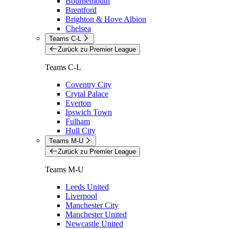
Bournemouth
Brentford
Brighton & Hove Albion
Chelsea
Teams C-L
Zurück zu Premier League
Teams C-L
Coventry City
Crytal Palace
Everton
Ipswich Town
Fulham
Hull City
Teams M-U
Zurück zu Premier League
Teams M-U
Leeds United
Liverpool
Manchester City
Manchester United
Newcastle United