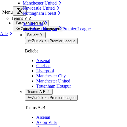
Manchester United
Newcastle United
Menü
Nottingham Forest
Teams V-Z
Premier League
Sunderland
Tottenham Hotspur
Premier League
Zurück zum Hauptmenü
Alle
Beliebt
Zurück zu Premier League
Beliebt
Arsenal
Chelsea
Liverpool
Manchester City
Manchester United
Tottenham Hotspur
Teams A-B
Zurück zu Premier League
Teams A-B
Arsenal
Aston Villa