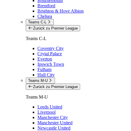
Bournemouth
Brentford
Brighton & Hove Albion
Chelsea
Teams C-L
Zurück zu Premier League
Teams C-L
Coventry City
Crytal Palace
Everton
Ipswich Town
Fulham
Hull City
Teams M-U
Zurück zu Premier League
Teams M-U
Leeds United
Liverpool
Manchester City
Manchester United
Newcastle United