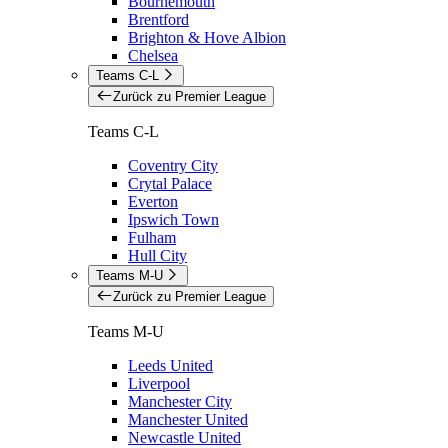
Bournemouth
Brentford
Brighton & Hove Albion
Chelsea
Teams C-L
Zurück zu Premier League
Teams C-L
Coventry City
Crytal Palace
Everton
Ipswich Town
Fulham
Hull City
Teams M-U
Zurück zu Premier League
Teams M-U
Leeds United
Liverpool
Manchester City
Manchester United
Newcastle United