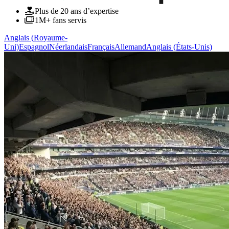
Plus de 20 ans d’expertise
1M+ fans servis
Anglais (Royaume-
Uni)
Espagnol
Néerlandais
Français
Allemand
Anglais (États-Unis)