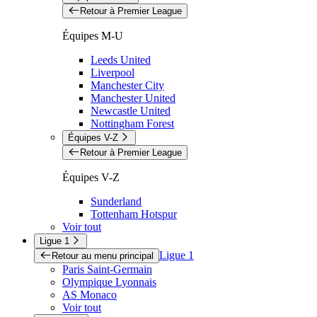
Retour à Premier League
Équipes M-U
Leeds United
Liverpool
Manchester City
Manchester United
Newcastle United
Nottingham Forest
Équipes V-Z
Retour à Premier League
Équipes V-Z
Sunderland
Tottenham Hotspur
Voir tout
Ligue 1
Ligue 1
Retour au menu principal
Paris Saint-Germain
Olympique Lyonnais
AS Monaco
Voir tout