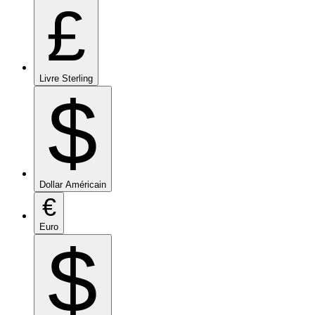
£
Livre Sterling
$
Dollar Américain
€
Euro
$