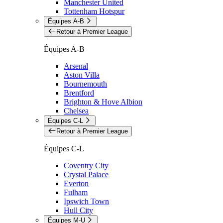
Manchester United
Tottenham Hotspur
Équipes A-B
Retour à Premier League
Équipes A-B
Arsenal
Aston Villa
Bournemouth
Brentford
Brighton & Hove Albion
Chelsea
Équipes C-L
Retour à Premier League
Équipes C-L
Coventry City
Crystal Palace
Everton
Fulham
Ipswich Town
Hull City
Équipes M-U