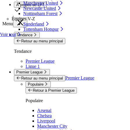
Manchester United
À propos de LFT
Newcastle United
Nottingham Forest
Équipes V-Z
Menu
Sunderland
Tottenham Hotspur
Voir tout
Tendance
Retour au menu principal
Tendance
Premier League
Ligue 1
Premier League
Premier League
Retour au menu principal
Populaire
Retour à Premier League
Populaire
Arsenal
Chelsea
Liverpool
Manchester City