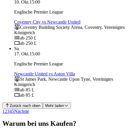
10. Okt.
15:00
Englische Premier League
Coventry City vs Newcastle United
Coventry Building Society Arena
,
Coventry
,
Vereinigtes
Königreich
ab 250 £
ab 250 £
Sa
17. Okt.
15:00
Englische Premier League
Newcastle United vs Aston Villa
St James Park
,
Newcastle Upon Tyne
,
Vereinigtes
Königreich
ab 85 £
ab 85 £
Zurück nach oben
Mehr laden
1
2
3
4
5
Nächste
Warum bei uns Kaufen?