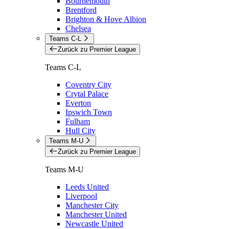
Bournemouth
Brentford
Brighton & Hove Albion
Chelsea
Teams C-L
Zurück zu Premier League
Teams C-L
Coventry City
Crytal Palace
Everton
Ipswich Town
Fulham
Hull City
Teams M-U
Zurück zu Premier League
Teams M-U
Leeds United
Liverpool
Manchester City
Manchester United
Newcastle United