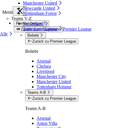
Manchester United
Newcastle United
Menü
Nottingham Forest
Teams V-Z
Premier League
Sunderland
Tottenham Hotspur
Premier League
Zurück zum Hauptmenü
Alle
Beliebt
Zurück zu Premier League
Beliebt
Arsenal
Chelsea
Liverpool
Manchester City
Manchester United
Tottenham Hotspur
Teams A-B
Zurück zu Premier League
Teams A-B
Arsenal
Aston Villa