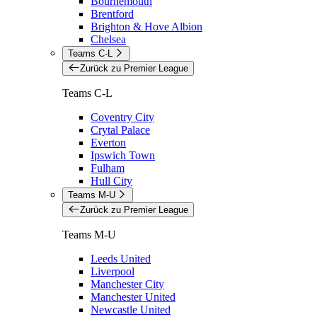
Bournemouth
Brentford
Brighton & Hove Albion
Chelsea
Teams C-L
Zurück zu Premier League
Teams C-L
Coventry City
Crytal Palace
Everton
Ipswich Town
Fulham
Hull City
Teams M-U
Zurück zu Premier League
Teams M-U
Leeds United
Liverpool
Manchester City
Manchester United
Newcastle United