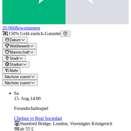
20.966
Bewertungen
150% Geld-zurück-Garantie
Datum
Wettbewerb
Mannschaft
Stadt
Stadion
Mehr
Nächste zuerst
Nächste zuerst
Sa
15. Aug.
14:00
Freundschaftsspiel
Chelsea vs Real Sociedad
Stamford Bridge
,
London
,
Vereinigtes Königreich
ab 55 £