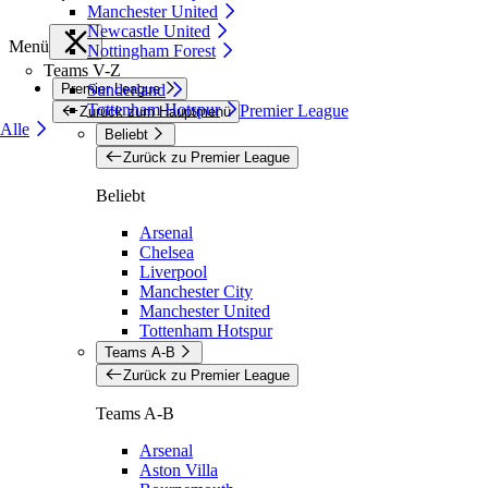
Manchester United
Newcastle United
Menü
Nottingham Forest
Teams V-Z
Premier League
Sunderland
Tottenham Hotspur
Premier League
Zurück zum Hauptmenü
Alle
Beliebt
Zurück zu Premier League
Beliebt
Arsenal
Chelsea
Liverpool
Manchester City
Manchester United
Tottenham Hotspur
Teams A-B
Zurück zu Premier League
Teams A-B
Arsenal
Aston Villa