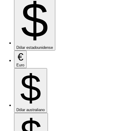
$
Dólar estadounidense
€
Euro
$
Dólar australiano