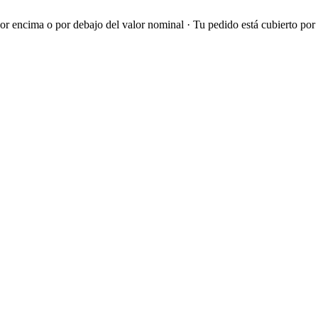
or encima o por debajo del valor nominal · Tu pedido está cubierto por