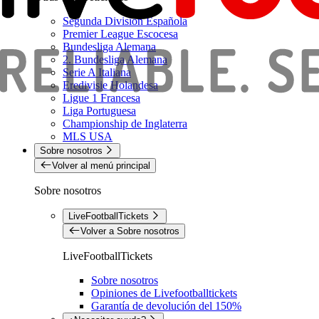
Segunda División Española
Premier League Escocesa
Bundesliga Alemana
2. Bundesliga Alemana
Serie A Italiana
Eredivisie Holandesa
Ligue 1 Francesa
Liga Portuguesa
Championship de Inglaterra
MLS USA
Sobre nosotros
Volver al menú principal
Sobre nosotros
LiveFootballTickets
Volver a Sobre nosotros
LiveFootballTickets
Sobre nosotros
Opiniones de Livefootballtickets
Garantía de devolución del 150%