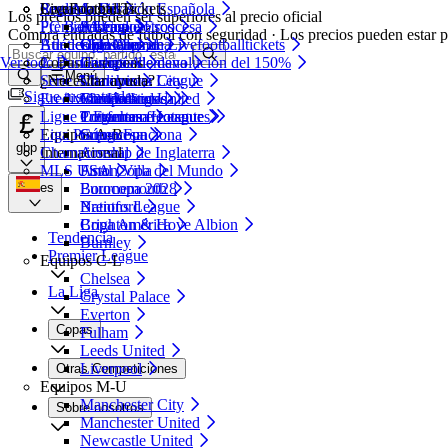
Popular
Real Madrid
Copas Inglesas
Segunda División Española
LiveFootballTickets
Los precios pueden ser superiores al precio oficial
FC Barcelona
Premier League Escocesa
Arsenal
FA Cup
Sobre nosotros
Compra entradas de fútbol con seguridad · Los precios pueden estar p
Atlético de Madrid
Bundesliga Alemana
Chelsea
EFL Cup
Opiniones de Livefootballtickets
Ver todo
Copas Europeas
2. Bundesliga Alemana
Liverpool
Garantía de devolución del 150%
Menú
Serie A Italiana
¿Necesitar ayuda?
Manchester City
Champions League
Sigue tus entradas
Eredivisie Holandesa
Manchester United
Europa Ligue
Contáctanos
£
Ligue 1 Francesa
Tottenham Hotspur
Conference League
Preguntas frecuentes
Equipos A-B
Liga Portuguesa
Supercopa
Cómo Funciona
gbp
Internacional
Championship de Inglaterra
Arsenal
MLS USA
Aston Villa
Final Copa del Mundo
es
Bournemouth
Eurocopa 2028
Brentford
Nations League
Brighton & Hove Albion
Copa América
Tendencia
Burnley
Premier League
Equipos C-L
Chelsea
La Liga
Crystal Palace
Everton
Copas
Fulham
Leeds United
Liverpool
Otras Competiciones
Equipos M-U
Manchester City
Sobre nosotros
Manchester United
Newcastle United