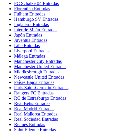
FC Schalke 04 Entradas
Fiorentina Entradas
Fulham Entradas
Hamburgo SV Entradas
Inglaterra Entradas
Inter de Milán Entradas
Japón Entradas
Juventus Entradas
Lille Entradas
Liverpool Entradas
Málaga Entradas
Manchester City Entradas
Manchester United Entradas
Middlesbrough Entradas
Newcastle United Entradas
Países Bajos Entradas
Paris Saint-Germain Entradas
Rangers FC Entradas
RC de Estrasburgo Entradas
Real Betis Entradas
Real Madrid Entradas
Real Mallorca Entradas
Real Sociedad Entradas
Rennes Entradas
Saint Étienne Entradas