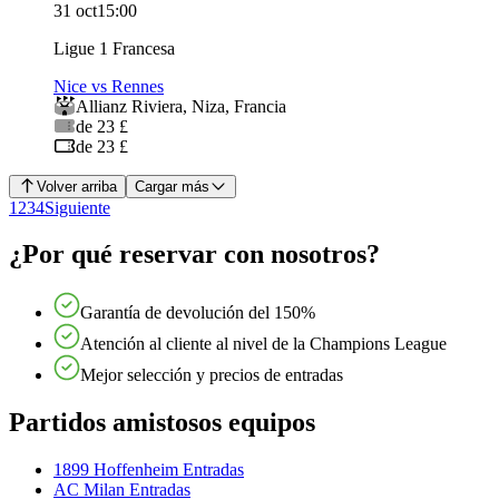
31 oct
15:00
Ligue 1 Francesa
Nice vs Rennes
Allianz Riviera
,
Niza
,
Francia
de 23 £
de 23 £
Volver arriba
Cargar más
1
2
3
4
Siguiente
¿Por qué reservar con nosotros?
Garantía de devolución del 150%
Atención al cliente al nivel de la Champions League
Mejor selección y precios de entradas
Partidos amistosos equipos
1899 Hoffenheim Entradas
AC Milan Entradas