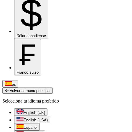
$
Dólar canadiense
₣
Franco suizo
es
Volver al menú principal
Selecciona tu idioma preferido
English (UK)
English (USA)
Español