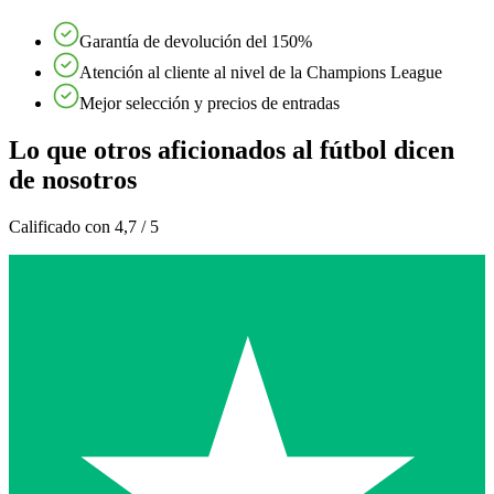
Garantía de devolución del 150%
Atención al cliente al nivel de la Champions League
Mejor selección y precios de entradas
Lo que otros aficionados al fútbol dicen
de nosotros
Calificado con 4,7 / 5