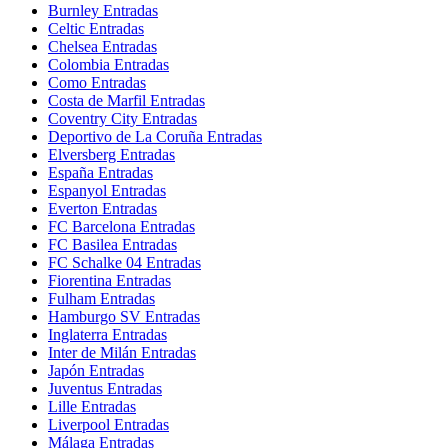
Burnley Entradas
Celtic Entradas
Chelsea Entradas
Colombia Entradas
Como Entradas
Costa de Marfil Entradas
Coventry City Entradas
Deportivo de La Coruña Entradas
Elversberg Entradas
España Entradas
Espanyol Entradas
Everton Entradas
FC Barcelona Entradas
FC Basilea Entradas
FC Schalke 04 Entradas
Fiorentina Entradas
Fulham Entradas
Hamburgo SV Entradas
Inglaterra Entradas
Inter de Milán Entradas
Japón Entradas
Juventus Entradas
Lille Entradas
Liverpool Entradas
Málaga Entradas