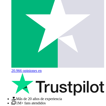
20.966
opiniones en
Más de 20 años de experiencia
1M+ fans atendidos