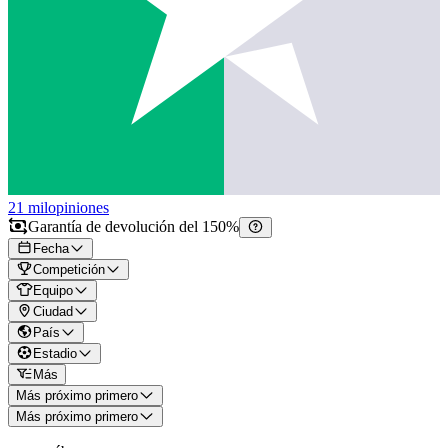
21 mil
opiniones
Garantía de devolución del 150%
Fecha
Competición
Equipo
Ciudad
País
Estadio
Más
Más próximo primero
Más próximo primero