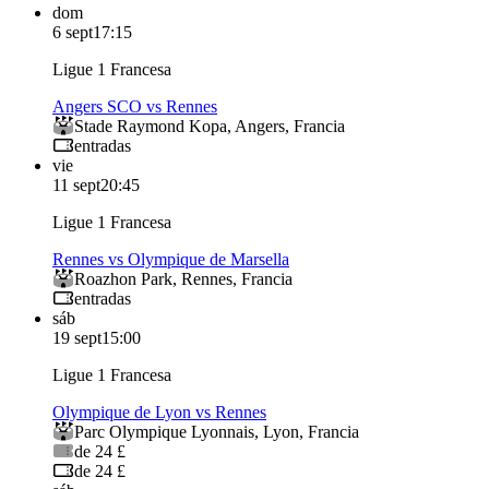
dom
6 sept
17:15
Ligue 1 Francesa
Angers SCO vs Rennes
Stade Raymond Kopa
,
Angers
,
Francia
entradas
vie
11 sept
20:45
Ligue 1 Francesa
Rennes vs Olympique de Marsella
Roazhon Park
,
Rennes
,
Francia
entradas
sáb
19 sept
15:00
Ligue 1 Francesa
Olympique de Lyon vs Rennes
Parc Olympique Lyonnais
,
Lyon
,
Francia
de 24 £
de 24 £