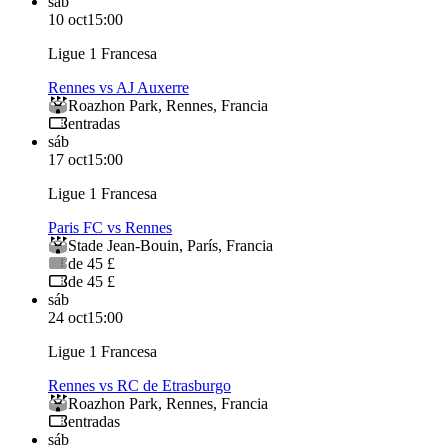
sáb
10 oct
15:00
Ligue 1 Francesa
Rennes vs AJ Auxerre
Roazhon Park
,
Rennes
,
Francia
entradas
sáb
17 oct
15:00
Ligue 1 Francesa
Paris FC vs Rennes
Stade Jean-Bouin
,
París
,
Francia
de 45 £
de 45 £
sáb
24 oct
15:00
Ligue 1 Francesa
Rennes vs RC de Etrasburgo
Roazhon Park
,
Rennes
,
Francia
entradas
sáb