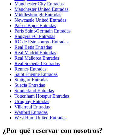
Manchester City Entradas
Manchester United Entradas
Middlesbrough Entradas
Newcastle United Entradas
Países Bajos Entradas
Paris Saint-Germain Entradas
Rangers FC Entradas
RC de Estrasburgo Entradas
Real Betis Entradas
Real Madrid Entradas
Real Mallorca Entradas
Real Sociedad Entradas
Rennes Entradas
Saint Étienne Entradas
Stuttgart Entradas
Suecia Entradas
Sunderland Entradas
Tottenham Hotspur Entradas
Uruguay Entradas
Villarreal Entradas
Watford Entradas
West Ham United Entradas
¿Por qué reservar con nosotros?