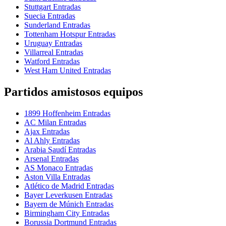
Stuttgart Entradas
Suecia Entradas
Sunderland Entradas
Tottenham Hotspur Entradas
Uruguay Entradas
Villarreal Entradas
Watford Entradas
West Ham United Entradas
Partidos amistosos equipos
1899 Hoffenheim Entradas
AC Milan Entradas
Ajax Entradas
Al Ahly Entradas
Arabia Saudí Entradas
Arsenal Entradas
AS Monaco Entradas
Aston Villa Entradas
Atlético de Madrid Entradas
Bayer Leverkusen Entradas
Bayern de Múnich Entradas
Birmingham City Entradas
Borussia Dortmund Entradas