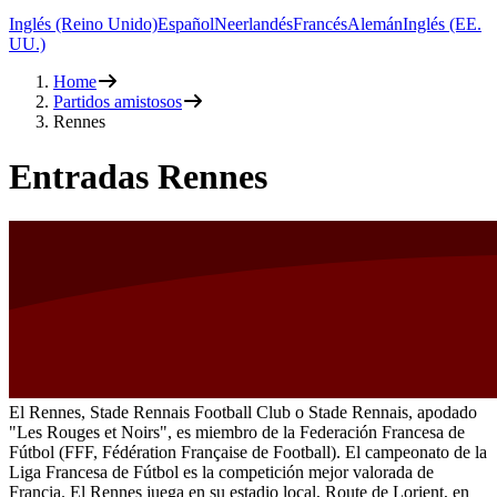
Inglés (Reino Unido)
Español
Neerlandés
Francés
Alemán
Inglés (EE.
UU.)
Home
Partidos amistosos
Rennes
Entradas Rennes
El Rennes, Stade Rennais Football Club o Stade Rennais, apodado
"Les Rouges et Noirs", es miembro de la Federación Francesa de
Fútbol (FFF, Fédération Française de Football). El campeonato de la
Liga Francesa de Fútbol es la competición mejor valorada de
Francia. El Rennes juega en su estadio local, Route de Lorient, en