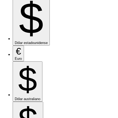
$
Dólar estadounidense
€
Euro
$
Dólar australiano