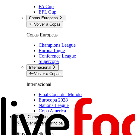
FA Cup
EFL Cup
Copas Europeas
Volver a Copas
Copas Europeas
Champions League
Europa Ligue
Conference League
Supercopa
Internacional
Volver a Copas
Internacional
Final Copa del Mundo
Eurocopa 2028
Nations League
Copa América
Otras Competiciones
Volver al menú principal
Otras Competiciones