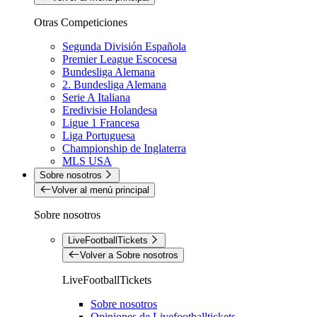
Otras Competiciones
Segunda División Española
Premier League Escocesa
Bundesliga Alemana
2. Bundesliga Alemana
Serie A Italiana
Eredivisie Holandesa
Ligue 1 Francesa
Liga Portuguesa
Championship de Inglaterra
MLS USA
Sobre nosotros
Volver al menú principal
Sobre nosotros
LiveFootballTickets
Volver a Sobre nosotros
LiveFootballTickets
Sobre nosotros
Opiniones de Livefootballtickets