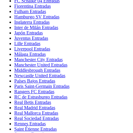
FC Schalke 04 Entradas
Fiorentina Entradas
Fulham Entradas
Hamburgo SV Entradas
Inglaterra Entradas
Inter de Milán Entradas
Japón Entradas
Juventus Entradas
Lille Entradas
Liverpool Entradas
Málaga Entradas
Manchester City Entradas
Manchester United Entradas
Middlesbrough Entradas
Newcastle United Entradas
Países Bajos Entradas
Paris Saint-Germain Entradas
Rangers FC Entradas
RC de Estrasburgo Entradas
Real Betis Entradas
Real Madrid Entradas
Real Mallorca Entradas
Real Sociedad Entradas
Rennes Entradas
Saint Étienne Entradas