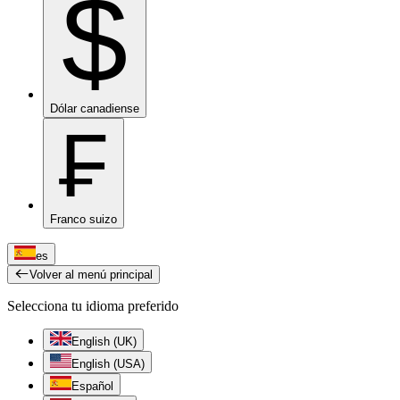
$
Dólar canadiense
₣
Franco suizo
es
Volver al menú principal
Selecciona tu idioma preferido
English (UK)
English (USA)
Español