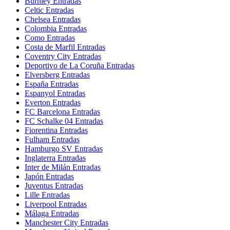
Burnley Entradas
Celtic Entradas
Chelsea Entradas
Colombia Entradas
Como Entradas
Costa de Marfil Entradas
Coventry City Entradas
Deportivo de La Coruña Entradas
Elversberg Entradas
España Entradas
Espanyol Entradas
Everton Entradas
FC Barcelona Entradas
FC Schalke 04 Entradas
Fiorentina Entradas
Fulham Entradas
Hamburgo SV Entradas
Inglaterra Entradas
Inter de Milán Entradas
Japón Entradas
Juventus Entradas
Lille Entradas
Liverpool Entradas
Málaga Entradas
Manchester City Entradas