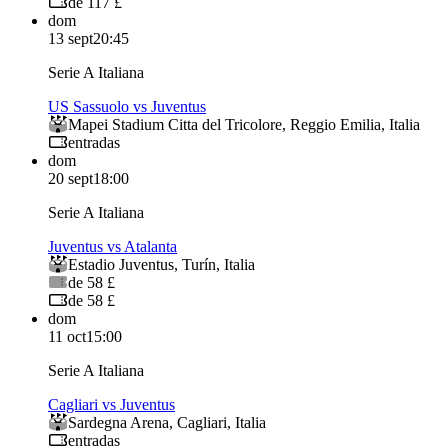
de 117 £
dom
13 sept
20:45
Serie A Italiana
US Sassuolo vs Juventus
Mapei Stadium Citta del Tricolore
,
Reggio Emilia
,
Italia
entradas
dom
20 sept
18:00
Serie A Italiana
Juventus vs Atalanta
Estadio Juventus
,
Turín
,
Italia
de 58 £
de 58 £
dom
11 oct
15:00
Serie A Italiana
Cagliari vs Juventus
Sardegna Arena
,
Cagliari
,
Italia
entradas