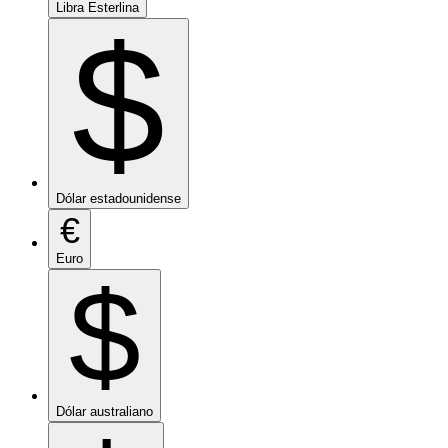
Libra Esterlina
$
Dólar estadounidense
€
Euro
$
Dólar australiano