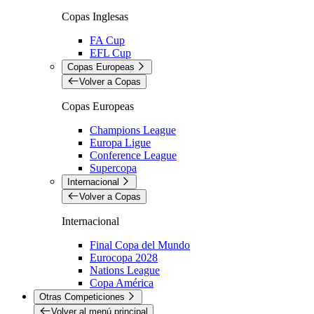
Copas Inglesas
FA Cup
EFL Cup
Copas Europeas
Volver a Copas
Copas Europeas
Champions League
Europa Ligue
Conference League
Supercopa
Internacional
Volver a Copas
Internacional
Final Copa del Mundo
Eurocopa 2028
Nations League
Copa América
Otras Competiciones
Volver al menú principal