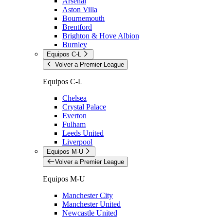
Arsenal
Aston Villa
Bournemouth
Brentford
Brighton & Hove Albion
Burnley
Equipos C-L
Volver a Premier League
Equipos C-L
Chelsea
Crystal Palace
Everton
Fulham
Leeds United
Liverpool
Equipos M-U
Volver a Premier League
Equipos M-U
Manchester City
Manchester United
Newcastle United