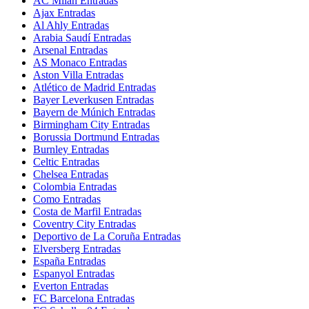
AC Milan Entradas
Ajax Entradas
Al Ahly Entradas
Arabia Saudí Entradas
Arsenal Entradas
AS Monaco Entradas
Aston Villa Entradas
Atlético de Madrid Entradas
Bayer Leverkusen Entradas
Bayern de Múnich Entradas
Birmingham City Entradas
Borussia Dortmund Entradas
Burnley Entradas
Celtic Entradas
Chelsea Entradas
Colombia Entradas
Como Entradas
Costa de Marfil Entradas
Coventry City Entradas
Deportivo de La Coruña Entradas
Elversberg Entradas
España Entradas
Espanyol Entradas
Everton Entradas
FC Barcelona Entradas