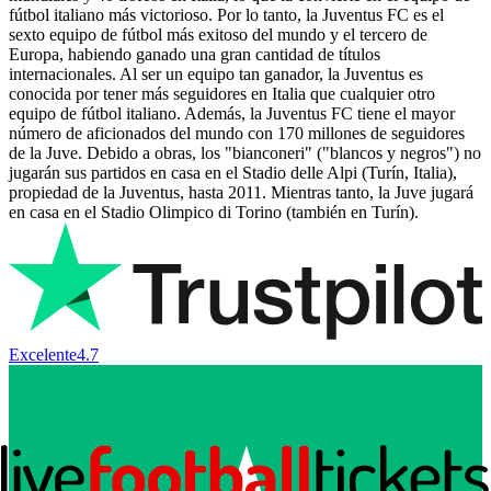
fútbol italiano más victorioso. Por lo tanto, la Juventus FC es el
sexto equipo de fútbol más exitoso del mundo y el tercero de
Europa, habiendo ganado una gran cantidad de títulos
internacionales. Al ser un equipo tan ganador, la Juventus es
conocida por tener más seguidores en Italia que cualquier otro
equipo de fútbol italiano. Además, la Juventus FC tiene el mayor
número de aficionados del mundo con 170 millones de seguidores
de la Juve. Debido a obras, los "bianconeri" ("blancos y negros") no
jugarán sus partidos en casa en el Stadio delle Alpi (Turín, Italia),
propiedad de la Juventus, hasta 2011. Mientras tanto, la Juve jugará
en casa en el Stadio Olimpico di Torino (también en Turín).
Excelente
4.7