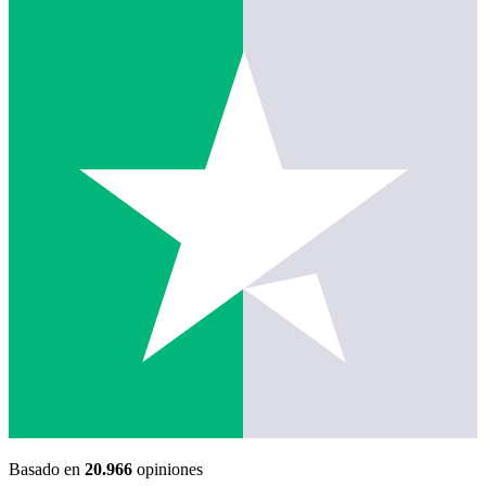
Basado en
20.966
opiniones