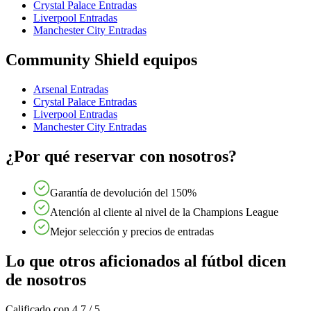
Crystal Palace Entradas
Liverpool Entradas
Manchester City Entradas
Community Shield equipos
Arsenal Entradas
Crystal Palace Entradas
Liverpool Entradas
Manchester City Entradas
¿Por qué reservar con nosotros?
Garantía de devolución del 150%
Atención al cliente al nivel de la Champions League
Mejor selección y precios de entradas
Lo que otros aficionados al fútbol dicen
de nosotros
Calificado con 4,7 / 5