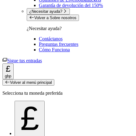
Garantía de devolución del 150%
¿Necesitar ayuda?
Volver a Sobre nosotros
¿Necesitar ayuda?
Contáctanos
Preguntas frecuentes
Cómo Funciona
Sigue tus entradas
£
gbp
Volver al menú principal
Selecciona tu moneda preferida
£