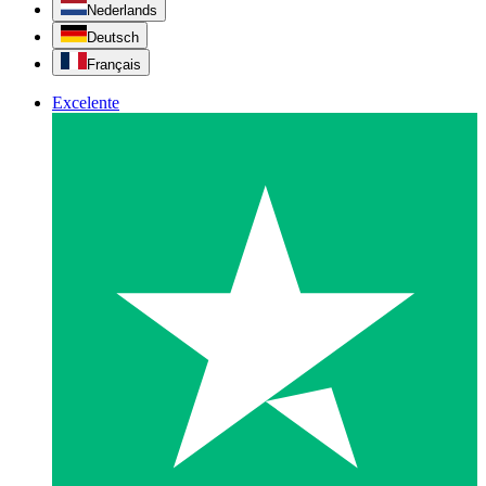
Nederlands
Deutsch
Français
Excelente