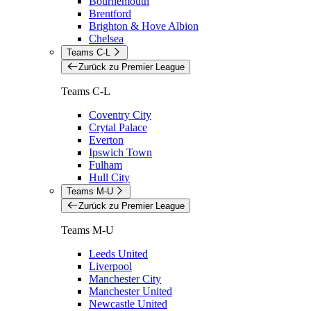
Bournemouth
Brentford
Brighton & Hove Albion
Chelsea
Teams C-L
Zurück zu Premier League
Teams C-L
Coventry City
Crytal Palace
Everton
Ipswich Town
Fulham
Hull City
Teams M-U
Zurück zu Premier League
Teams M-U
Leeds United
Liverpool
Manchester City
Manchester United
Newcastle United