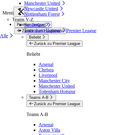
Manchester United
Newcastle United
Menü
Nottingham Forest
Teams V-Z
Premier League
Sunderland
Tottenham Hotspur
Premier League
Zurück zum Hauptmenü
Alle
Beliebt
Zurück zu Premier League
Beliebt
Arsenal
Chelsea
Liverpool
Manchester City
Manchester United
Tottenham Hotspur
Teams A-B
Zurück zu Premier League
Teams A-B
Arsenal
Aston Villa