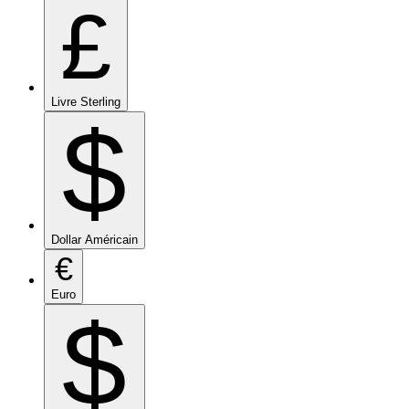
£
Livre Sterling
$
Dollar Américain
€
Euro
$