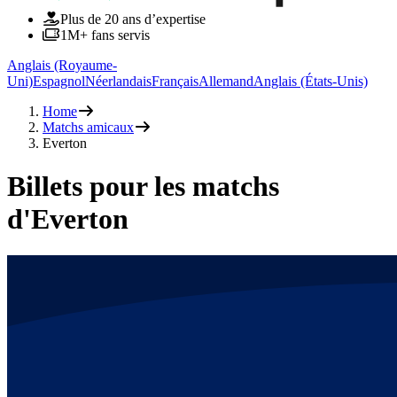
Plus de 20 ans d’expertise
1M+ fans servis
Anglais (Royaume-
Uni)
Espagnol
Néerlandais
Français
Allemand
Anglais (États-Unis)
Home
Matchs amicaux
Everton
Billets pour les matchs
d'Everton