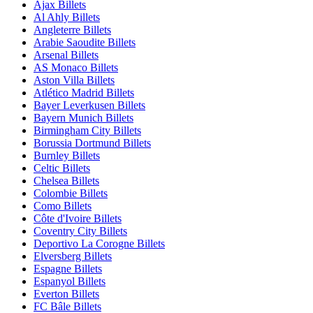
Ajax Billets
Al Ahly Billets
Angleterre Billets
Arabie Saoudite Billets
Arsenal Billets
AS Monaco Billets
Aston Villa Billets
Atlético Madrid Billets
Bayer Leverkusen Billets
Bayern Munich Billets
Birmingham City Billets
Borussia Dortmund Billets
Burnley Billets
Celtic Billets
Chelsea Billets
Colombie Billets
Como Billets
Côte d'Ivoire Billets
Coventry City Billets
Deportivo La Corogne Billets
Elversberg Billets
Espagne Billets
Espanyol Billets
Everton Billets
FC Bâle Billets