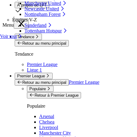
Manchester United
À propos de LFT
Newcastle United
Nottingham Forest
Équipes V-Z
Menu
Sunderland
Tottenham Hotspur
Voir tout
Tendance
Retour au menu principal
Tendance
Premier League
Ligue 1
Premier League
Premier League
Retour au menu principal
Populaire
Retour à Premier League
Populaire
Arsenal
Chelsea
Liverpool
Manchester City