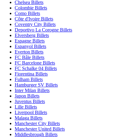
Chelsea Billets
Colombie Billets
Como Billets
Côte d'Ivoire Billets
Coventry City Billets
Deportivo La Corogne Billets
Elversberg Billets
Espagne Billets
Espanyol Billets
Everton Billets
FC Bâle Billets
FC Barcelone Billets
FC Schalke 04 Billets
Fiorentina Billets
Fulham Billets
Hamburger SV Billets
Inter Milan Billets
Japon Billets
Juventus Billets
Lille Billets
Liverpool Billets
Malaga Billets
Manchester City Billets
Manchester United Billets
Middlesbrough Billets