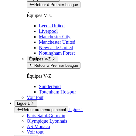
Retour à Premier League
Équipes M-U
Leeds United
Liverpool
Manchester City
Manchester United
Newcastle United
Nottingham Forest
Équipes V-Z
Retour à Premier League
Équipes V-Z
Sunderland
Tottenham Hotspur
Voir tout
Ligue 1
Ligue 1
Retour au menu principal
Paris Saint-Germain
Olympique Lyonnais
AS Monaco
Voir tout