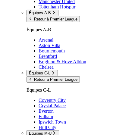
Manchester United
Tottenham Hotspur
Équipes A-B
Retour à Premier League
Équipes A-B
Arsenal
Aston Villa
Bournemouth
Brentford
Brighton & Hove Albion
Chelsea
Équipes C-L
Retour à Premier League
Équipes C-L
Coventry City
Crystal Palace
Everton
Fulham
Ipswich Town
Hull City
Équipes M-U