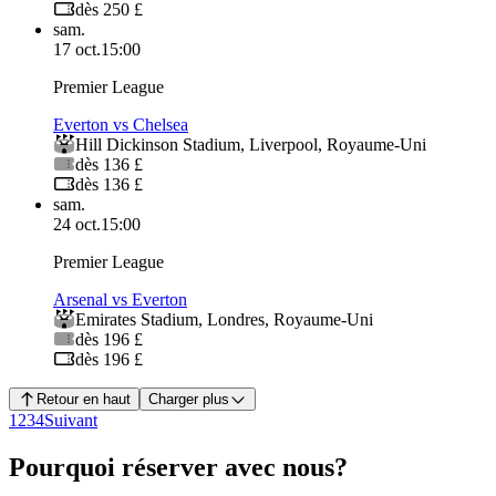
dès 250 £
sam.
17 oct.
15:00
Premier League
Everton vs Chelsea
Hill Dickinson Stadium
,
Liverpool
,
Royaume-Uni
dès 136 £
dès 136 £
sam.
24 oct.
15:00
Premier League
Arsenal vs Everton
Emirates Stadium
,
Londres
,
Royaume-Uni
dès 196 £
dès 196 £
Retour en haut
Charger plus
1
2
3
4
Suivant
Pourquoi réserver avec nous?