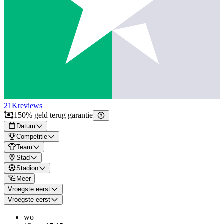
21K
reviews
150% geld terug garantie
Datum
Competitie
Team
Stad
Stadion
Meer
Vroegste eerst
Vroegste eerst
wo