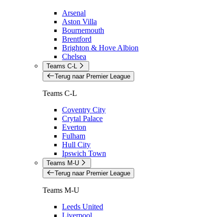
Arsenal
Aston Villa
Bournemouth
Brentford
Brighton & Hove Albion
Chelsea
Teams C-L
Terug naar Premier League
Teams C-L
Coventry City
Crytal Palace
Everton
Fulham
Hull City
Ipswich Town
Teams M-U
Terug naar Premier League
Teams M-U
Leeds United
Liverpool