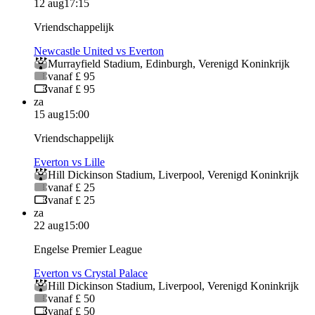
12 aug
17:15
Vriendschappelijk
Newcastle United vs Everton
Murrayfield Stadium
,
Edinburgh
,
Verenigd Koninkrijk
vanaf £ 95
vanaf £ 95
za
15 aug
15:00
Vriendschappelijk
Everton vs Lille
Hill Dickinson Stadium
,
Liverpool
,
Verenigd Koninkrijk
vanaf £ 25
vanaf £ 25
za
22 aug
15:00
Engelse Premier League
Everton vs Crystal Palace
Hill Dickinson Stadium
,
Liverpool
,
Verenigd Koninkrijk
vanaf £ 50
vanaf £ 50