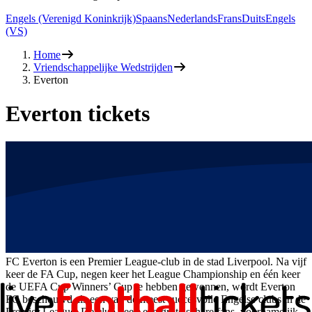
Engels (Verenigd Koninkrijk)
Spaans
Nederlands
Frans
Duits
Engels
(VS)
Home
Vriendschappelijke Wedstrijden
Everton
Everton tickets
FC Everton is een Premier League-club in de stad Liverpool. Na vijf
keer de FA Cup, negen keer het League Championship en één keer
de UEFA Cup Winners’ Cup te hebben gewonnen, wordt Everton
FC beschouwd als een van de meest succesvolle Engelse clubs in de
Premier League. De club heeft een grote schare fans, voornamelijk