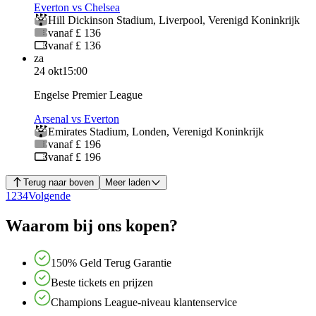
Everton vs Chelsea
Hill Dickinson Stadium
,
Liverpool
,
Verenigd Koninkrijk
vanaf £ 136
vanaf £ 136
za
24 okt
15:00
Engelse Premier League
Arsenal vs Everton
Emirates Stadium
,
Londen
,
Verenigd Koninkrijk
vanaf £ 196
vanaf £ 196
Terug naar boven
Meer laden
1
2
3
4
Volgende
Waarom bij ons kopen?
150% Geld Terug Garantie
Beste tickets en prijzen
Champions League-niveau klantenservice