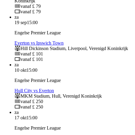
Koninkrijk
vanaf £ 79
vanaf £ 79
za
19 sep
15:00
Engelse Premier League
Everton vs Ipswich Town
Hill Dickinson Stadium
,
Liverpool
,
Verenigd Koninkrijk
vanaf £ 101
vanaf £ 101
za
10 okt
15:00
Engelse Premier League
Hull City vs Everton
MKM Stadium
,
Hull
,
Verenigd Koninkrijk
vanaf £ 250
vanaf £ 250
za
17 okt
15:00
Engelse Premier League