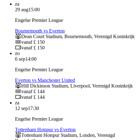
za
29 aug
15:00
Engelse Premier League
Bournemouth vs Everton
Dean Court Stadium
,
Bournemouth
,
Verenigd Koninkrijk
vanaf £ 150
vanaf £ 150
zo
6 sep
14:00
Engelse Premier League
Everton vs Manchester United
Hill Dickinson Stadium
,
Liverpool
,
Verenigd Koninkrijk
vanaf £ 144
vanaf £ 144
za
12 sep
17:30
Engelse Premier League
Tottenham Hotspur vs Everton
Tottenham Hotspur Stadium
,
Londen
,
Verenigd