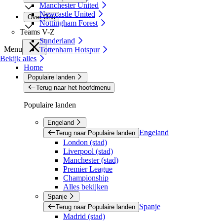
Manchester United
Newcastle United
Over Ons
Nottingham Forest
Teams V-Z
Sunderland
Menu
Tottenham Hotspur
Bekijk alles
Home
Populaire landen
Terug naar het hoofdmenu
Populaire landen
Engeland
Engeland
Terug naar Populaire landen
London (stad)
Liverpool (stad)
Manchester (stad)
Premier League
Championship
Alles bekijken
Spanje
Spanje
Terug naar Populaire landen
Madrid (stad)