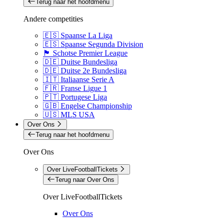
Terug naar het hoofdmenu
Andere competities
🇪🇸 Spaanse La Liga
🇪🇸 Spaanse Segunda Division
🏴󠁧󠁢󠁳󠁣󠁴󠁿 Schotse Premier League
🇩🇪 Duitse Bundesliga
🇩🇪 Duitse 2e Bundesliga
🇮🇹 Italiaanse Serie A
🇫🇷 Franse Ligue 1
🇵🇹 Portugese Liga
🇬🇧 Engelse Championship
🇺🇸 MLS USA
Over Ons
Terug naar het hoofdmenu
Over Ons
Over LiveFootballTickets
Terug naar Over Ons
Over LiveFootballTickets
Over Ons