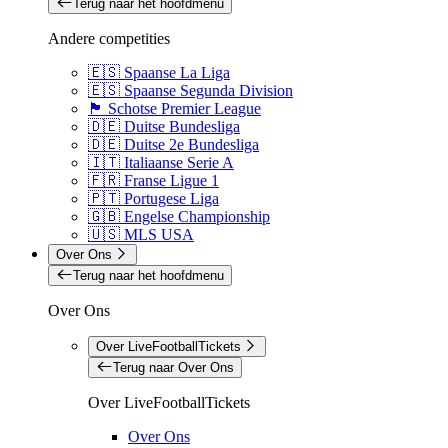
Terug naar het hoofdmenu
Andere competities
🇪🇸 Spaanse La Liga
🇪🇸 Spaanse Segunda Division
🏴󠁧󠁢󠁳󠁣󠁴󠁿 Schotse Premier League
🇩🇪 Duitse Bundesliga
🇩🇪 Duitse 2e Bundesliga
🇮🇹 Italiaanse Serie A
🇫🇷 Franse Ligue 1
🇵🇹 Portugese Liga
🇬🇧 Engelse Championship
🇺🇸 MLS USA
Over Ons
Terug naar het hoofdmenu
Over Ons
Over LiveFootballTickets
Terug naar Over Ons
Over LiveFootballTickets
Over Ons