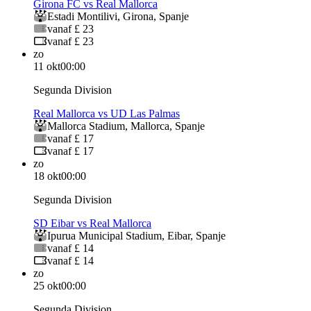
Girona FC vs Real Mallorca
Estadi Montilivi
,
Girona
,
Spanje
vanaf £ 23
vanaf £ 23
zo
11 okt
00:00
Segunda Division
Real Mallorca vs UD Las Palmas
Mallorca Stadium
,
Mallorca
,
Spanje
vanaf £ 17
vanaf £ 17
zo
18 okt
00:00
Segunda Division
SD Eibar vs Real Mallorca
Ipurua Municipal Stadium
,
Eibar
,
Spanje
vanaf £ 14
vanaf £ 14
zo
25 okt
00:00
Segunda Division