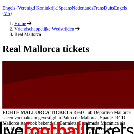
Engels (Verenigd Koninkrijk)
Spaans
Nederlands
Frans
Duits
Engels
(VS)
Home
Vriendschappelijke Wedstrijden
Real Mallorca
Real Mallorca tickets
ECHTE MALLORCA TICKETS
Real Club Deportivo Mallorca
is een voetbalteam gevestigd in Palma de Mallorca, Spanje. RCD
Mallorca staat ook bekend als Barralets, Ensaimada Mecánica als
hun bijnaam. Real Mallorca werd opgericht in 1916 en speelt
momenteel in de Spaanse eerste divisie. In de Spaanse