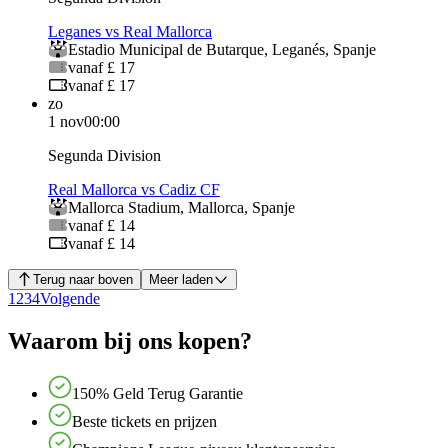
Leganes vs Real Mallorca
Estadio Municipal de Butarque
,
Leganés
,
Spanje
vanaf £ 17
vanaf £ 17
zo
1 nov
00:00
Segunda Division
Real Mallorca vs Cadiz CF
Mallorca Stadium
,
Mallorca
,
Spanje
vanaf £ 14
vanaf £ 14
Terug naar boven
Meer laden
1
2
3
4
Volgende
Waarom bij ons kopen?
150% Geld Terug Garantie
Beste tickets en prijzen