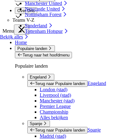
Manchester United
Newcastle United
Over Ons
Nottingham Forest
Teams V-Z
Sunderland
Menu
Tottenham Hotspur
Bekijk alles
Home
Populaire landen
Terug naar het hoofdmenu
Populaire landen
Engeland
Engeland
Terug naar Populaire landen
London (stad)
Liverpool (stad)
Manchester (stad)
Premier League
Championship
Alles bekijken
Spanje
Spanje
Terug naar Populaire landen
Madrid (stad)