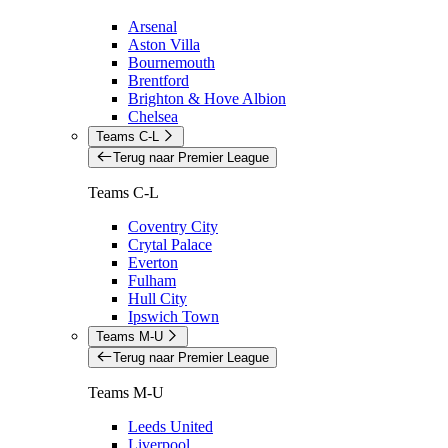
Arsenal
Aston Villa
Bournemouth
Brentford
Brighton & Hove Albion
Chelsea
Teams C-L
Terug naar Premier League
Teams C-L
Coventry City
Crytal Palace
Everton
Fulham
Hull City
Ipswich Town
Teams M-U
Terug naar Premier League
Teams M-U
Leeds United
Liverpool