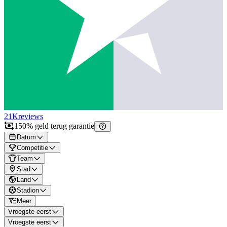
21K
reviews
150% geld terug garantie
Datum
Competitie
Team
Stad
Land
Stadion
Meer
Vroegste eerst
Vroegste eerst