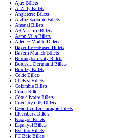
Ajax Billets
Al Ahly Billets
Angleterre Billets
Arabie Saoudite Billets
Arsenal Billets
AS Monaco Billets
Aston Villa Billets
Atlético Madrid Billets
Bayer Leverkusen Billets
Bayern Munich Billets
Birmingham City Billets
Borussia Dortmund Billets
Burnley Billets
Celtic Billets
Chelsea Billets
Colombie Billets
Como Billets
Côte d'Ivoire Billets
Coventry City Billets
Deportivo La Corogne Billets
Elversberg Billets
Espagne Billets
Espanyol Billets
Everton Billets
FC Bâle Billets