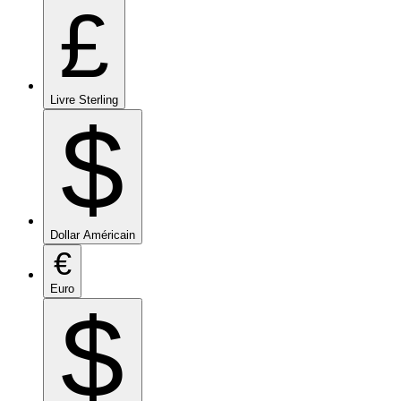
£
Livre Sterling
$
Dollar Américain
€
Euro
$