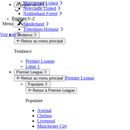
Manchester United
À propos de LFT
Newcastle United
Nottingham Forest
Équipes V-Z
Menu
Sunderland
Tottenham Hotspur
Voir tout
Tendance
Retour au menu principal
Tendance
Premier League
Ligue 1
Premier League
Premier League
Retour au menu principal
Populaire
Retour à Premier League
Populaire
Arsenal
Chelsea
Liverpool
Manchester City