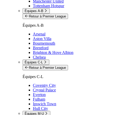
Manchester United
Tottenham Hotspur
Équipes A-B
Retour à Premier League
Équipes A-B
Arsenal
Aston Villa
Bournemouth
Brentford
Brighton & Hove Albion
Chelsea
Équipes C-L
Retour à Premier League
Équipes C-L
Coventry City
Crystal Palace
Everton
Fulham
Ipswich Town
Hull City
Équipes M-U