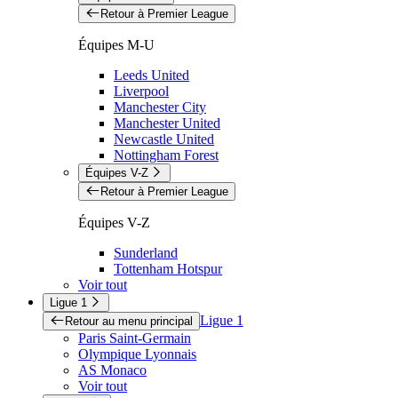
Retour à Premier League
Équipes M-U
Leeds United
Liverpool
Manchester City
Manchester United
Newcastle United
Nottingham Forest
Équipes V-Z
Retour à Premier League
Équipes V-Z
Sunderland
Tottenham Hotspur
Voir tout
Ligue 1
Ligue 1
Retour au menu principal
Paris Saint-Germain
Olympique Lyonnais
AS Monaco
Voir tout