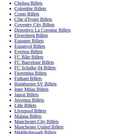
Chelsea Billets
Colombie Billets
Como Billets
Côte d'Ivoire Billets
Coventry City Billets
Deportivo La Corogne Billets
Elversberg Billets
Espagne Billets
Espanyol Billets
Everton Billets
FC Bâle Billets
FC Barcelone Billets
FC Schalke 04 Billets
Fiorentina Billets
Fulham Billets
Hamburger SV Billets
Inter Milan Billets
Japon Billets
Juventus Billets
Lille Billets
Liverpool Billets
Malaga Billets
Manchester City Billets
Manchester United Billets
Middlesbrough Billets