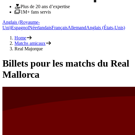
Plus de 20 ans d’expertise
1M+ fans servis
Anglais (Royaume-
Uni)
Espagnol
Néerlandais
Français
Allemand
Anglais (États-Unis)
Home
Matchs amicaux
Real Majorque
Billets pour les matchs du Real
Mallorca