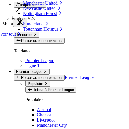
Manchester United
À propos de LFT
Newcastle United
Nottingham Forest
Équipes V-Z
Menu
Sunderland
Tottenham Hotspur
Voir tout
Tendance
Retour au menu principal
Tendance
Premier League
Ligue 1
Premier League
Premier League
Retour au menu principal
Populaire
Retour à Premier League
Populaire
Arsenal
Chelsea
Liverpool
Manchester City