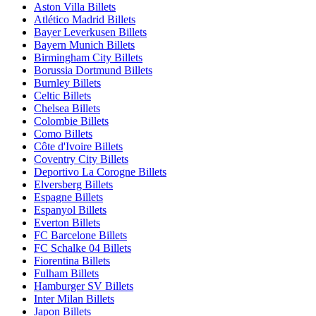
Aston Villa Billets
Atlético Madrid Billets
Bayer Leverkusen Billets
Bayern Munich Billets
Birmingham City Billets
Borussia Dortmund Billets
Burnley Billets
Celtic Billets
Chelsea Billets
Colombie Billets
Como Billets
Côte d'Ivoire Billets
Coventry City Billets
Deportivo La Corogne Billets
Elversberg Billets
Espagne Billets
Espanyol Billets
Everton Billets
FC Barcelone Billets
FC Schalke 04 Billets
Fiorentina Billets
Fulham Billets
Hamburger SV Billets
Inter Milan Billets
Japon Billets