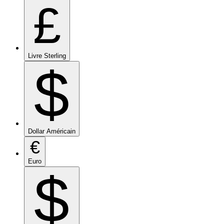
£
Livre Sterling
$
Dollar Américain
€
Euro
$