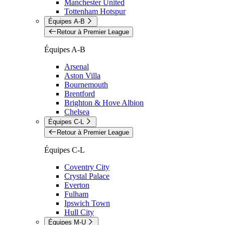
Manchester United
Tottenham Hotspur
Équipes A-B
Retour à Premier League
Équipes A-B
Arsenal
Aston Villa
Bournemouth
Brentford
Brighton & Hove Albion
Chelsea
Équipes C-L
Retour à Premier League
Équipes C-L
Coventry City
Crystal Palace
Everton
Fulham
Ipswich Town
Hull City
Équipes M-U