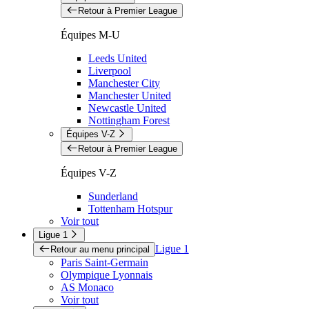
Retour à Premier League
Équipes M-U
Leeds United
Liverpool
Manchester City
Manchester United
Newcastle United
Nottingham Forest
Équipes V-Z
Retour à Premier League
Équipes V-Z
Sunderland
Tottenham Hotspur
Voir tout
Ligue 1
Ligue 1
Retour au menu principal
Paris Saint-Germain
Olympique Lyonnais
AS Monaco
Voir tout