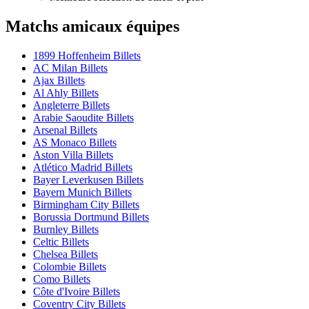
Matchs amicaux équipes
1899 Hoffenheim Billets
AC Milan Billets
Ajax Billets
Al Ahly Billets
Angleterre Billets
Arabie Saoudite Billets
Arsenal Billets
AS Monaco Billets
Aston Villa Billets
Atlético Madrid Billets
Bayer Leverkusen Billets
Bayern Munich Billets
Birmingham City Billets
Borussia Dortmund Billets
Burnley Billets
Celtic Billets
Chelsea Billets
Colombie Billets
Como Billets
Côte d'Ivoire Billets
Coventry City Billets