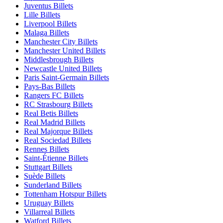
Juventus Billets
Lille Billets
Liverpool Billets
Malaga Billets
Manchester City Billets
Manchester United Billets
Middlesbrough Billets
Newcastle United Billets
Paris Saint-Germain Billets
Pays-Bas Billets
Rangers FC Billets
RC Strasbourg Billets
Real Betis Billets
Real Madrid Billets
Real Majorque Billets
Real Sociedad Billets
Rennes Billets
Saint-Étienne Billets
Stuttgart Billets
Suède Billets
Sunderland Billets
Tottenham Hotspur Billets
Uruguay Billets
Villarreal Billets
Watford Billets