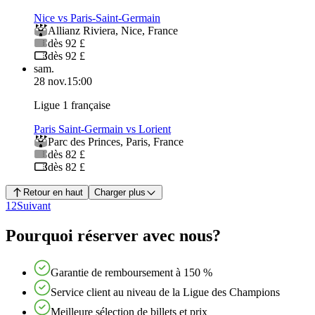
Nice vs Paris-Saint-Germain
Allianz Riviera
,
Nice
,
France
dès 92 £
dès 92 £
sam.
28 nov.
15:00
Ligue 1 française
Paris Saint-Germain vs Lorient
Parc des Princes
,
Paris
,
France
dès 82 £
dès 82 £
Retour en haut
Charger plus
1
2
Suivant
Pourquoi réserver avec nous?
Garantie de remboursement à 150 %
Service client au niveau de la Ligue des Champions
Meilleure sélection de billets et prix