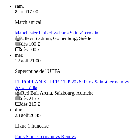
sam.
8 août
17:00
Match amical
Manchester United vs Paris Saint-Germain
Ullevi Stadium
,
Gothenburg
,
Suède
dès 100 £
dès 100 £
mer.
12 août
21:00
Supercoupe de l'UEFA
EUROPEAN SUPER CUP 2026: Paris Saint-Germain vs
Aston Villa
Red Bull Arena
,
Salzbourg
,
Autriche
dès 215 £
dès 215 £
dim.
23 août
20:45
Ligue 1 française
Paris Saint-Germain vs Rennes