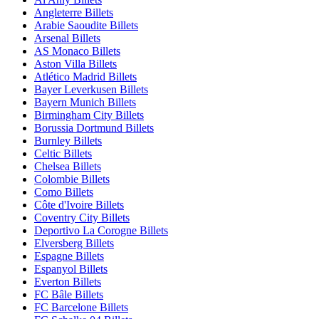
Angleterre Billets
Arabie Saoudite Billets
Arsenal Billets
AS Monaco Billets
Aston Villa Billets
Atlético Madrid Billets
Bayer Leverkusen Billets
Bayern Munich Billets
Birmingham City Billets
Borussia Dortmund Billets
Burnley Billets
Celtic Billets
Chelsea Billets
Colombie Billets
Como Billets
Côte d'Ivoire Billets
Coventry City Billets
Deportivo La Corogne Billets
Elversberg Billets
Espagne Billets
Espanyol Billets
Everton Billets
FC Bâle Billets
FC Barcelone Billets