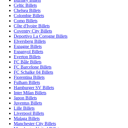
Burnley Billets
Celtic Billets
Chelsea Billets
Colombie Billets
Como Billets
Côte d'Ivoire Billets
Coventry City Billets
Deportivo La Corogne Billets
Elversberg Billets
Espagne Billets
Espanyol Billets
Everton Billets
FC Bâle Billets
FC Barcelone Billets
FC Schalke 04 Billets
Fiorentina Billets
Fulham Billets
Hamburger SV Billets
Inter Milan Billets
Japon Billets
Juventus Billets
Lille Billets
Liverpool Billets
Malaga Billets
Manchester City Billets