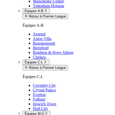
Manchester United
Tottenham Hotspur
Équipes A-B
Retour à Premier League
Équipes A-B
Arsenal
Aston Villa
Bournemouth
Brentford
Brighton & Hove Albion
Chelsea
Équipes C-L
Retour à Premier League
Équipes C-L
Coventry City
Crystal Palace
Everton
Fulham
Ipswich Town
Hull City
Équipes M-U