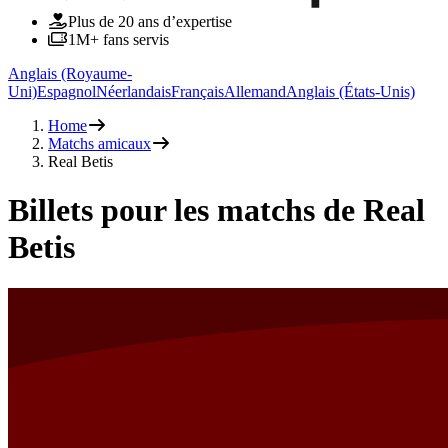
Plus de 20 ans d’expertise
1M+ fans servis
Anglais (Royaume-
Uni)
Espagnol
Néerlandais
Français
Allemand
Anglais (États-Unis)
Home
Matchs amicaux
Real Betis
Billets pour les matchs de Real
Betis