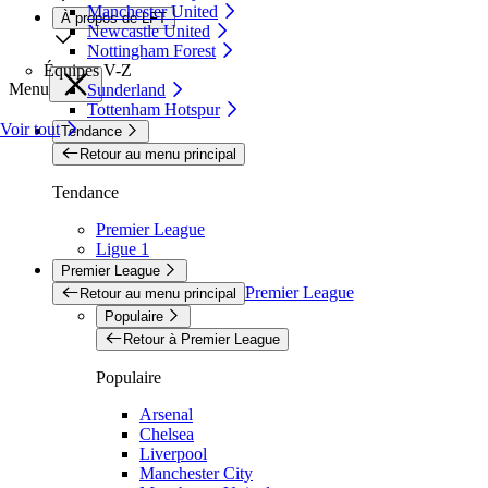
Manchester United
À propos de LFT
Newcastle United
Nottingham Forest
Équipes V-Z
Menu
Sunderland
Tottenham Hotspur
Voir tout
Tendance
Retour au menu principal
Tendance
Premier League
Ligue 1
Premier League
Premier League
Retour au menu principal
Populaire
Retour à Premier League
Populaire
Arsenal
Chelsea
Liverpool
Manchester City