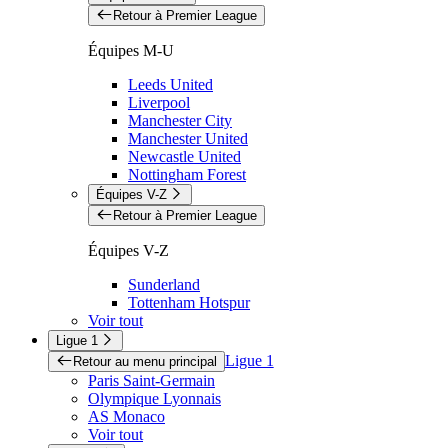
Retour à Premier League
Équipes M-U
Leeds United
Liverpool
Manchester City
Manchester United
Newcastle United
Nottingham Forest
Équipes V-Z
Retour à Premier League
Équipes V-Z
Sunderland
Tottenham Hotspur
Voir tout
Ligue 1
Ligue 1
Retour au menu principal
Paris Saint-Germain
Olympique Lyonnais
AS Monaco
Voir tout