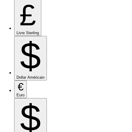
£
Livre Sterling
$
Dollar Américain
€
Euro
$