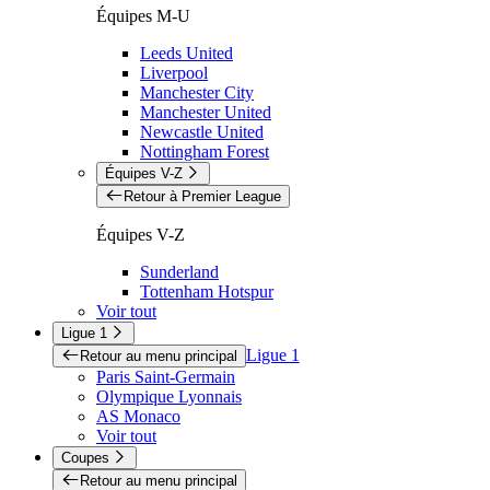
Équipes M-U
Leeds United
Liverpool
Manchester City
Manchester United
Newcastle United
Nottingham Forest
Équipes V-Z
Retour à Premier League
Équipes V-Z
Sunderland
Tottenham Hotspur
Voir tout
Ligue 1
Ligue 1
Retour au menu principal
Paris Saint-Germain
Olympique Lyonnais
AS Monaco
Voir tout
Coupes
Retour au menu principal