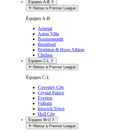
Équipes A-B
Retour à Premier League
Équipes A-B
Arsenal
Aston Villa
Bournemouth
Brentford
Brighton & Hove Albion
Chelsea
Équipes C-L
Retour à Premier League
Équipes C-L
Coventry City
Crystal Palace
Everton
Fulham
Ipswich Town
Hull City
Équipes M-U
Retour à Premier League