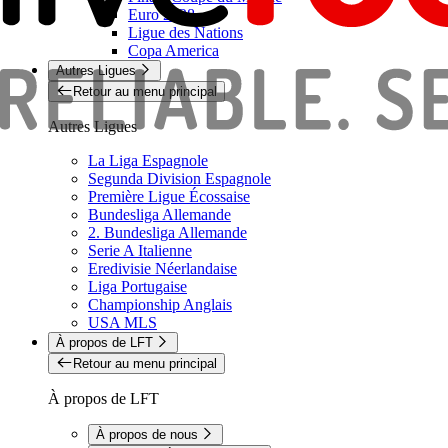
Euro 2028
Ligue des Nations
Copa America
Autres Ligues
Retour au menu principal
Autres Ligues
La Liga Espagnole
Segunda Division Espagnole
Première Ligue Écossaise
Bundesliga Allemande
2. Bundesliga Allemande
Serie A Italienne
Eredivisie Néerlandaise
Liga Portugaise
Championship Anglais
USA MLS
À propos de LFT
Retour au menu principal
À propos de LFT
À propos de nous