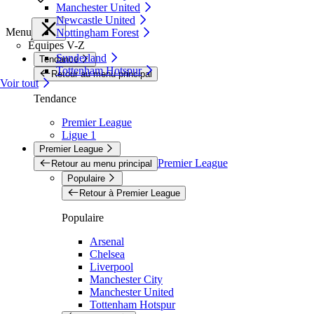
Manchester United
Newcastle United
Menu
Nottingham Forest
Équipes V-Z
Sunderland
Tendance
Tottenham Hotspur
Retour au menu principal
Voir tout
Tendance
Premier League
Ligue 1
Premier League
Premier League
Retour au menu principal
Populaire
Retour à Premier League
Populaire
Arsenal
Chelsea
Liverpool
Manchester City
Manchester United
Tottenham Hotspur