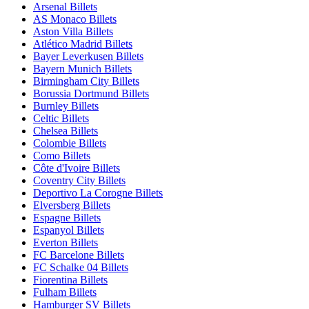
Arsenal Billets
AS Monaco Billets
Aston Villa Billets
Atlético Madrid Billets
Bayer Leverkusen Billets
Bayern Munich Billets
Birmingham City Billets
Borussia Dortmund Billets
Burnley Billets
Celtic Billets
Chelsea Billets
Colombie Billets
Como Billets
Côte d'Ivoire Billets
Coventry City Billets
Deportivo La Corogne Billets
Elversberg Billets
Espagne Billets
Espanyol Billets
Everton Billets
FC Barcelone Billets
FC Schalke 04 Billets
Fiorentina Billets
Fulham Billets
Hamburger SV Billets