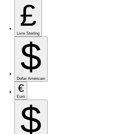
£
Livre Sterling
$
Dollar Américain
€
Euro
$