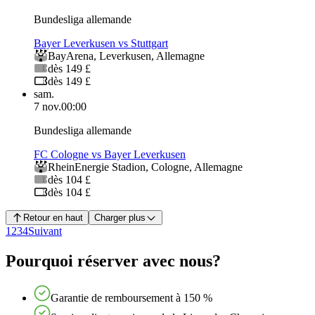
Bundesliga allemande
Bayer Leverkusen vs Stuttgart
BayArena
,
Leverkusen
,
Allemagne
dès 149 £
dès 149 £
sam.
7 nov.
00:00
Bundesliga allemande
FC Cologne vs Bayer Leverkusen
RheinEnergie Stadion
,
Cologne
,
Allemagne
dès 104 £
dès 104 £
Retour en haut
Charger plus
1
2
3
4
Suivant
Pourquoi réserver avec nous?
Garantie de remboursement à 150 %