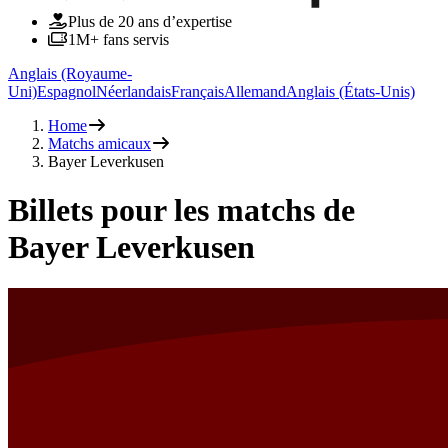
Plus de 20 ans d’expertise
1M+ fans servis
Anglais (Royaume-
Uni)
Espagnol
Néerlandais
Français
Allemand
Anglais (États-Unis)
Home
Matchs amicaux
Bayer Leverkusen
Billets pour les matchs de
Bayer Leverkusen