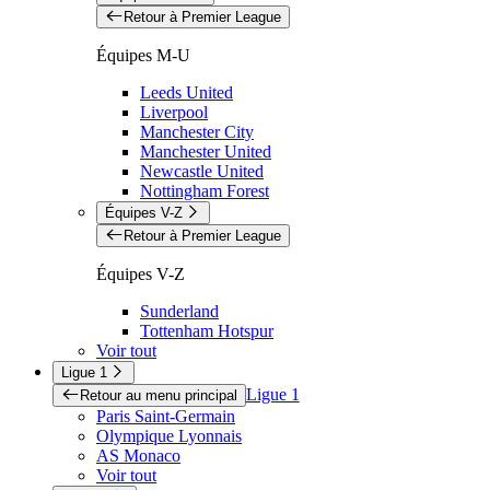
Retour à Premier League
Équipes M-U
Leeds United
Liverpool
Manchester City
Manchester United
Newcastle United
Nottingham Forest
Équipes V-Z
Retour à Premier League
Équipes V-Z
Sunderland
Tottenham Hotspur
Voir tout
Ligue 1
Ligue 1
Retour au menu principal
Paris Saint-Germain
Olympique Lyonnais
AS Monaco
Voir tout