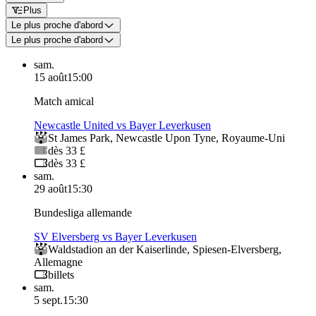
Plus
Le plus proche d'abord
Le plus proche d'abord
sam.
15 août
15:00
Match amical
Newcastle United vs Bayer Leverkusen
St James Park
,
Newcastle Upon Tyne
,
Royaume-Uni
dès 33 £
dès 33 £
sam.
29 août
15:30
Bundesliga allemande
SV Elversberg vs Bayer Leverkusen
Waldstadion an der Kaiserlinde
,
Spiesen-Elversberg
,
Allemagne
billets
sam.
5 sept.
15:30