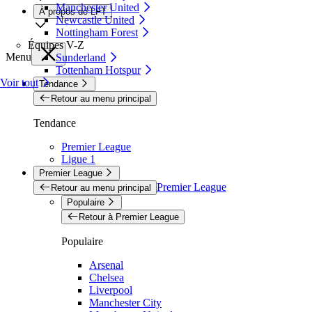
Manchester United
À propos de LFT
Newcastle United
Nottingham Forest
Équipes V-Z
Menu
Sunderland
Tottenham Hotspur
Voir tout
Tendance
Retour au menu principal
Tendance
Premier League
Ligue 1
Premier League
Premier League
Retour au menu principal
Populaire
Retour à Premier League
Populaire
Arsenal
Chelsea
Liverpool
Manchester City