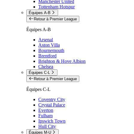
Manchester United
Tottenham Hotspur
Équipes A-B
Retour à Premier League
Équipes A-B
Arsenal
Aston Villa
Bournemouth
Brentford
Brighton & Hove Albion
Chelsea
Équipes C-L
Retour à Premier League
Équipes C-L
Coventry City
Crystal Palace
Everton
Fulham
Ipswich Town
Hull City
Équipes M-U