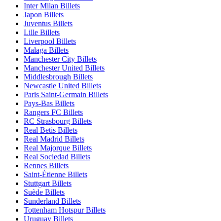
Inter Milan Billets
Japon Billets
Juventus Billets
Lille Billets
Liverpool Billets
Malaga Billets
Manchester City Billets
Manchester United Billets
Middlesbrough Billets
Newcastle United Billets
Paris Saint-Germain Billets
Pays-Bas Billets
Rangers FC Billets
RC Strasbourg Billets
Real Betis Billets
Real Madrid Billets
Real Majorque Billets
Real Sociedad Billets
Rennes Billets
Saint-Étienne Billets
Stuttgart Billets
Suède Billets
Sunderland Billets
Tottenham Hotspur Billets
Uruguay Billets