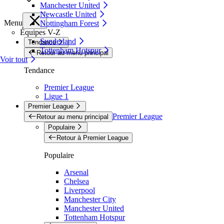
Manchester United
Newcastle United
Menu
Nottingham Forest
Équipes V-Z
Sunderland
Tendance
Tottenham Hotspur
Retour au menu principal
Voir tout
Tendance
Premier League
Ligue 1
Premier League
Premier League
Retour au menu principal
Populaire
Retour à Premier League
Populaire
Arsenal
Chelsea
Liverpool
Manchester City
Manchester United
Tottenham Hotspur