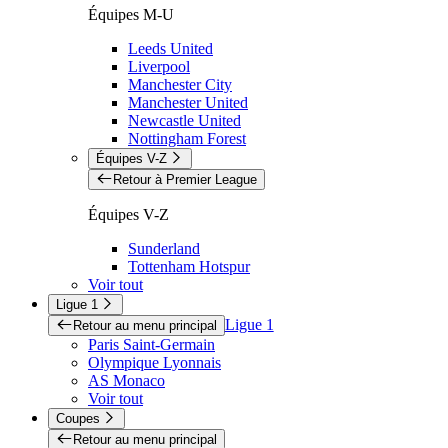
Équipes M-U
Leeds United
Liverpool
Manchester City
Manchester United
Newcastle United
Nottingham Forest
Équipes V-Z
Retour à Premier League
Équipes V-Z
Sunderland
Tottenham Hotspur
Voir tout
Ligue 1
Ligue 1
Retour au menu principal
Paris Saint-Germain
Olympique Lyonnais
AS Monaco
Voir tout
Coupes
Retour au menu principal