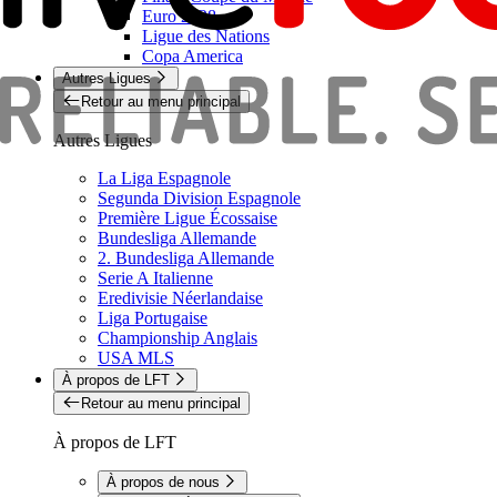
Euro 2028
Ligue des Nations
Copa America
Autres Ligues
Retour au menu principal
Autres Ligues
La Liga Espagnole
Segunda Division Espagnole
Première Ligue Écossaise
Bundesliga Allemande
2. Bundesliga Allemande
Serie A Italienne
Eredivisie Néerlandaise
Liga Portugaise
Championship Anglais
USA MLS
À propos de LFT
Retour au menu principal
À propos de LFT
À propos de nous