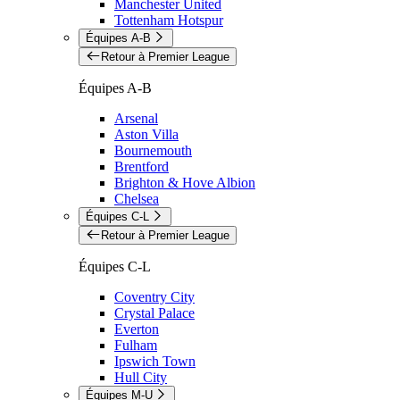
Manchester United
Tottenham Hotspur
Équipes A-B
Retour à Premier League
Équipes A-B
Arsenal
Aston Villa
Bournemouth
Brentford
Brighton & Hove Albion
Chelsea
Équipes C-L
Retour à Premier League
Équipes C-L
Coventry City
Crystal Palace
Everton
Fulham
Ipswich Town
Hull City
Équipes M-U