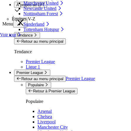
Manchester United
À propos de LFT
Newcastle United
Nottingham Forest
Équipes V-Z
Menu
Sunderland
Tottenham Hotspur
Voir tout
Tendance
Retour au menu principal
Tendance
Premier League
Ligue 1
Premier League
Premier League
Retour au menu principal
Populaire
Retour à Premier League
Populaire
Arsenal
Chelsea
Liverpool
Manchester City