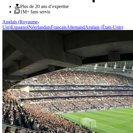
Plus de 20 ans d’expertise
1M+ fans servis
Anglais (Royaume-
Uni)
Espagnol
Néerlandais
Français
Allemand
Anglais (États-Unis)