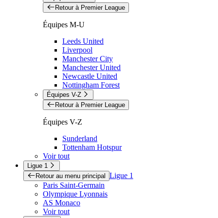
Retour à Premier League
Équipes M-U
Leeds United
Liverpool
Manchester City
Manchester United
Newcastle United
Nottingham Forest
Équipes V-Z
Retour à Premier League
Équipes V-Z
Sunderland
Tottenham Hotspur
Voir tout
Ligue 1
Ligue 1
Retour au menu principal
Paris Saint-Germain
Olympique Lyonnais
AS Monaco
Voir tout