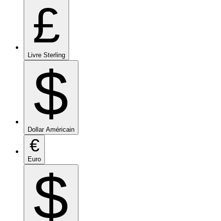
£
Livre Sterling
$
Dollar Américain
€
Euro
$