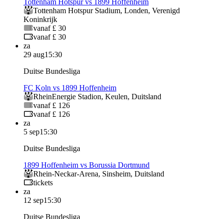
Tottenham Hotspur vs 1899 Hoffenheim
Tottenham Hotspur Stadium
,
Londen
,
Verenigd
Koninkrijk
vanaf £ 30
vanaf £ 30
za
29 aug
15:30
Duitse Bundesliga
FC Koln vs 1899 Hoffenheim
RheinEnergie Stadion
,
Keulen
,
Duitsland
vanaf £ 126
vanaf £ 126
za
5 sep
15:30
Duitse Bundesliga
1899 Hoffenheim vs Borussia Dortmund
Rhein-Neckar-Arena
,
Sinsheim
,
Duitsland
tickets
za
12 sep
15:30
Duitse Bundesliga