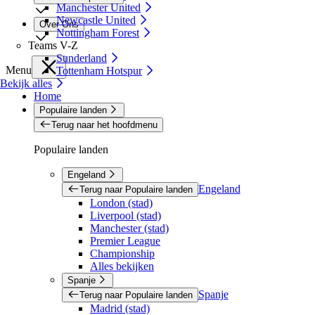
Manchester United
Newcastle United
Over Ons
Nottingham Forest
Teams V-Z
Sunderland
Menu
Tottenham Hotspur
Bekijk alles
Home
Populaire landen
Terug naar het hoofdmenu
Populaire landen
Engeland
Engeland
Terug naar Populaire landen
London (stad)
Liverpool (stad)
Manchester (stad)
Premier League
Championship
Alles bekijken
Spanje
Spanje
Terug naar Populaire landen
Madrid (stad)