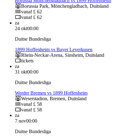
Borussia Monchengladbach vs 1899 Hoffenheim
Borussia Park
,
Mönchengladbach
,
Duitsland
vanaf £ 62
vanaf £ 62
za
24 okt
00:00
Duitse Bundesliga
1899 Hoffenheim vs Bayer Leverkusen
Rhein-Neckar-Arena
,
Sinsheim
,
Duitsland
tickets
za
31 okt
00:00
Duitse Bundesliga
Werder Bremen vs 1899 Hoffenheim
Weserstadion
,
Bremen
,
Duitsland
vanaf £ 58
vanaf £ 58
za
7 nov
00:00
Duitse Bundesliga