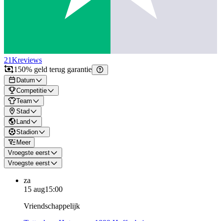
21K
reviews
150% geld terug garantie
Datum
Competitie
Team
Stad
Land
Stadion
Meer
Vroegste eerst
Vroegste eerst
za
15 aug
15:00
Vriendschappelijk