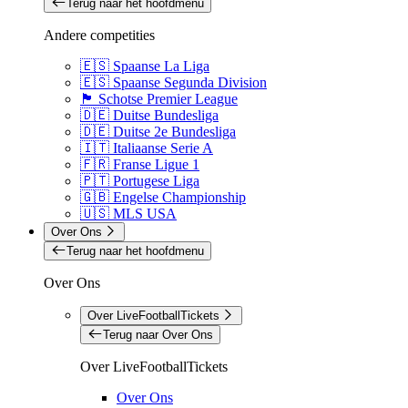
Terug naar het hoofdmenu
Andere competities
🇪🇸 Spaanse La Liga
🇪🇸 Spaanse Segunda Division
🏴󠁧󠁢󠁳󠁣󠁴󠁿 Schotse Premier League
🇩🇪 Duitse Bundesliga
🇩🇪 Duitse 2e Bundesliga
🇮🇹 Italiaanse Serie A
🇫🇷 Franse Ligue 1
🇵🇹 Portugese Liga
🇬🇧 Engelse Championship
🇺🇸 MLS USA
Over Ons
Terug naar het hoofdmenu
Over Ons
Over LiveFootballTickets
Terug naar Over Ons
Over LiveFootballTickets
Over Ons