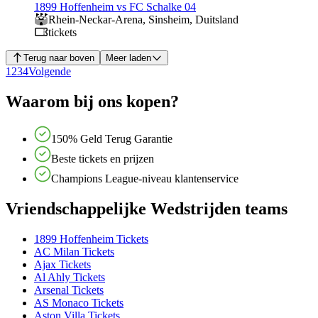
1899 Hoffenheim vs FC Schalke 04
Rhein-Neckar-Arena
,
Sinsheim
,
Duitsland
tickets
Terug naar boven
Meer laden
1
2
3
4
Volgende
Waarom bij ons kopen?
150% Geld Terug Garantie
Beste tickets en prijzen
Champions League-niveau klantenservice
Vriendschappelijke Wedstrijden teams
1899 Hoffenheim Tickets
AC Milan Tickets
Ajax Tickets
Al Ahly Tickets
Arsenal Tickets
AS Monaco Tickets
Aston Villa Tickets