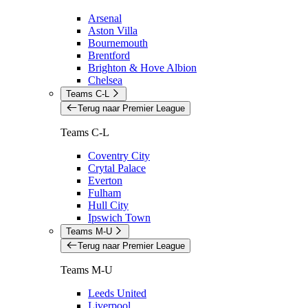
Arsenal
Aston Villa
Bournemouth
Brentford
Brighton & Hove Albion
Chelsea
Teams C-L
Terug naar Premier League
Teams C-L
Coventry City
Crytal Palace
Everton
Fulham
Hull City
Ipswich Town
Teams M-U
Terug naar Premier League
Teams M-U
Leeds United
Liverpool