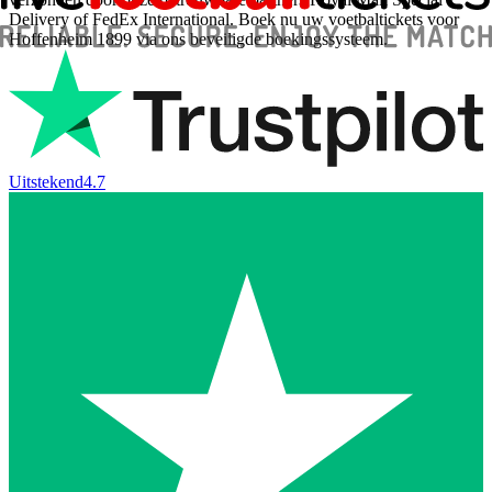
Delivery of FedEx International. Boek nu uw voetbaltickets voor
Hoffenheim 1899 via ons beveiligde boekingssysteem.
Uitstekend
4.7