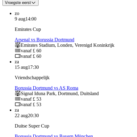
Vroegste eerst
zo
9 aug
14:00
Emirates Cup
Arsenal vs Borussia Dortmund
Emirates Stadium
,
Londen
,
Verenigd Koninkrijk
vanaf £ 60
vanaf £ 60
za
15 aug
17:30
Vriendschappelijk
Borussia Dortmund vs AS Roma
Signal Iduna Park
,
Dortmund
,
Duitsland
vanaf £ 53
vanaf £ 53
za
22 aug
20:30
Duitse Super Cup
Borussia Dortmund vs Bayern München