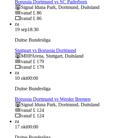
Borussia Dortmund vs SC Paderborn
Signal Iduna Park
,
Dortmund
,
Duitsland
vanaf £ 86
vanaf £ 86
za
19 sep
18:30
Duitse Bundesliga
Stuttgart vs Borussia Dortmund
MHPArena
,
Stuttgart
,
Duitsland
vanaf £ 179
vanaf £ 179
za
10 okt
00:00
Duitse Bundesliga
Borussia Dortmund vs Werder Bremen
Signal Iduna Park
,
Dortmund
,
Duitsland
vanaf £ 124
vanaf £ 124
za
17 okt
00:00
Duitse Bundesliga