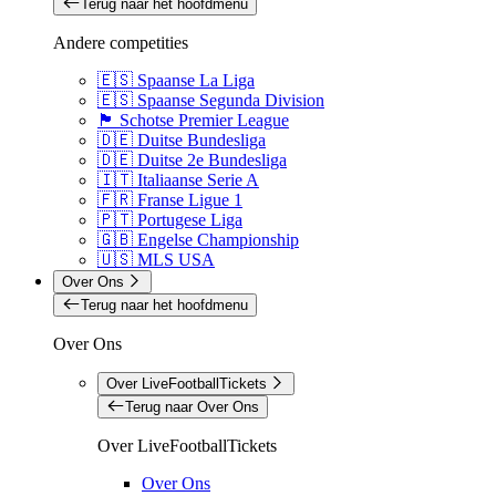
Terug naar het hoofdmenu
Andere competities
🇪🇸 Spaanse La Liga
🇪🇸 Spaanse Segunda Division
🏴󠁧󠁢󠁳󠁣󠁴󠁿 Schotse Premier League
🇩🇪 Duitse Bundesliga
🇩🇪 Duitse 2e Bundesliga
🇮🇹 Italiaanse Serie A
🇫🇷 Franse Ligue 1
🇵🇹 Portugese Liga
🇬🇧 Engelse Championship
🇺🇸 MLS USA
Over Ons
Terug naar het hoofdmenu
Over Ons
Over LiveFootballTickets
Terug naar Over Ons
Over LiveFootballTickets
Over Ons