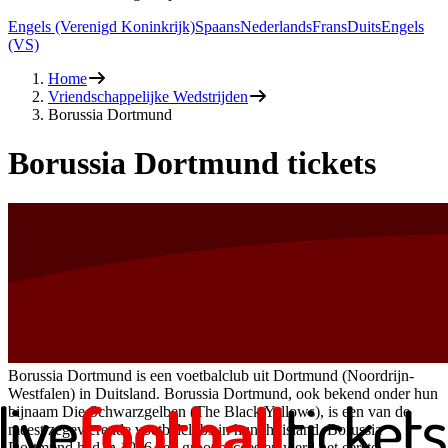
Engels (Verenigd Koninkrijk)
Spaans
Nederlands
Frans
Duits
Engels
(VS)
Home
Vriendschappelijke Wedstrijden
Borussia Dortmund
Borussia Dortmund tickets
Borussia Dortmund is een voetbalclub uit Dortmund (Noordrijn-
Westfalen) in Duitsland. Borussia Dortmund, ook bekend onder hun
bijnaam Die Schwarzgelben (The Black Yellows), is een van de
meest zegevierende voetbalclubs in hun thuisland. Borussia
Dortmund had in 1966 een groot succes en werd het eerste