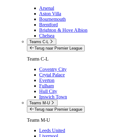
Arsenal
Aston Villa
Bournemouth
Brentford
Brighton & Hove Albion
Chelsea
Teams C-L
Terug naar Premier League
Teams C-L
Coventry City
Crytal Palace
Everton
Fulham
Hull City
Ipswich Town
Teams M-U
Terug naar Premier League
Teams M-U
Leeds United
Liverpool