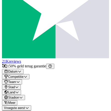
21K
reviews
150% geld terug garantie
Datum
Competitie
Team
Stad
Land
Stadion
Meer
Vroegste eerst