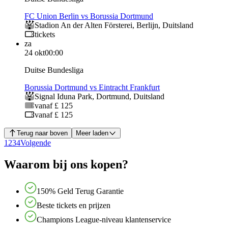
FC Union Berlin vs Borussia Dortmund
Stadion An der Alten Försterei
,
Berlijn
,
Duitsland
tickets
za
24 okt
00:00
Duitse Bundesliga
Borussia Dortmund vs Eintracht Frankfurt
Signal Iduna Park
,
Dortmund
,
Duitsland
vanaf £ 125
vanaf £ 125
Terug naar boven
Meer laden
1
2
3
4
Volgende
Waarom bij ons kopen?
150% Geld Terug Garantie
Beste tickets en prijzen
Champions League-niveau klantenservice