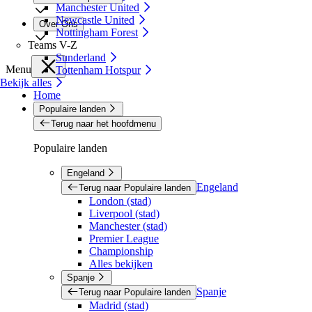
Manchester United
Newcastle United
Over Ons
Nottingham Forest
Teams V-Z
Sunderland
Menu
Tottenham Hotspur
Bekijk alles
Home
Populaire landen
Terug naar het hoofdmenu
Populaire landen
Engeland
Engeland
Terug naar Populaire landen
London (stad)
Liverpool (stad)
Manchester (stad)
Premier League
Championship
Alles bekijken
Spanje
Spanje
Terug naar Populaire landen
Madrid (stad)