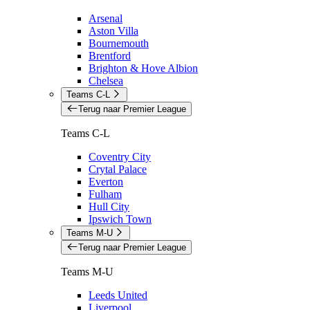
Arsenal
Aston Villa
Bournemouth
Brentford
Brighton & Hove Albion
Chelsea
Teams C-L
Terug naar Premier League
Teams C-L
Coventry City
Crytal Palace
Everton
Fulham
Hull City
Ipswich Town
Teams M-U
Terug naar Premier League
Teams M-U
Leeds United
Liverpool