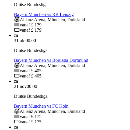
Duitse Bundesliga
Bayern München vs RB Leipzig
Allianz Arena
,
München
,
Duitsland
vanaf £ 179
vanaf £ 179
za
31 okt
00:00
Duitse Bundesliga
Bayern München vs Borussia Dortmund
Allianz Arena
,
München
,
Duitsland
vanaf £ 405
vanaf £ 405
za
21 nov
00:00
Duitse Bundesliga
Bayern München vs FC Koln
Allianz Arena
,
München
,
Duitsland
vanaf £ 175
vanaf £ 175
za