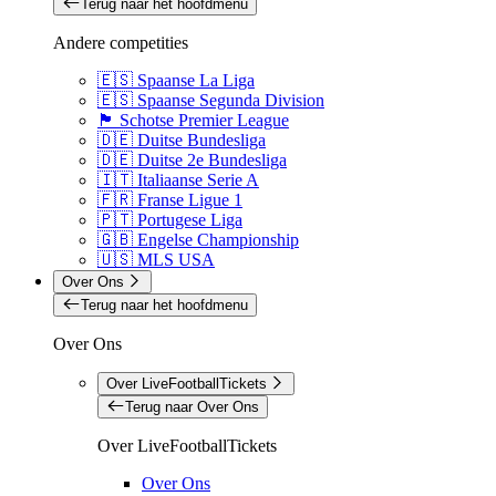
Terug naar het hoofdmenu
Andere competities
🇪🇸 Spaanse La Liga
🇪🇸 Spaanse Segunda Division
🏴󠁧󠁢󠁳󠁣󠁴󠁿 Schotse Premier League
🇩🇪 Duitse Bundesliga
🇩🇪 Duitse 2e Bundesliga
🇮🇹 Italiaanse Serie A
🇫🇷 Franse Ligue 1
🇵🇹 Portugese Liga
🇬🇧 Engelse Championship
🇺🇸 MLS USA
Over Ons
Terug naar het hoofdmenu
Over Ons
Over LiveFootballTickets
Terug naar Over Ons
Over LiveFootballTickets
Over Ons