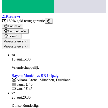
21K
reviews
150% geld terug garantie
Datum
Competitie
Team
Vroegste eerst
Vroegste eerst
za
15 aug
15:30
Vriendschappelijk
Bayern Munich vs RB Leipzig
Allianz Arena
,
München
,
Duitsland
vanaf £ 45
vanaf £ 45
vr
28 aug
20:30
Duitse Bundesliga