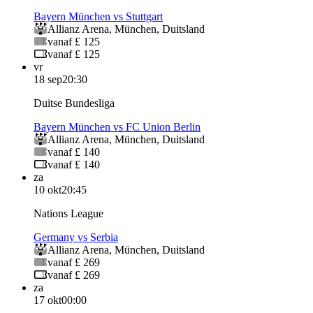
Bayern München vs Stuttgart
Allianz Arena
,
München
,
Duitsland
vanaf £ 125
vanaf £ 125
vr
18 sep
20:30
Duitse Bundesliga
Bayern München vs FC Union Berlin
Allianz Arena
,
München
,
Duitsland
vanaf £ 140
vanaf £ 140
za
10 okt
20:45
Nations League
Germany vs Serbia
Allianz Arena
,
München
,
Duitsland
vanaf £ 269
vanaf £ 269
za
17 okt
00:00