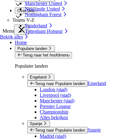
Manchester United
Newcastle United
Over Ons
Nottingham Forest
Teams V-Z
Sunderland
Menu
Tottenham Hotspur
Bekijk alles
Home
Populaire landen
Terug naar het hoofdmenu
Populaire landen
Engeland
Engeland
Terug naar Populaire landen
London (stad)
Liverpool (stad)
Manchester (stad)
Premier League
Championship
Alles bekijken
Spanje
Spanje
Terug naar Populaire landen
Madrid (stad)