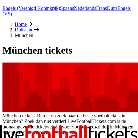
Engels (Verenigd Koninkrijk)
Spaans
Nederlands
Frans
Duits
Engels
(VS)
Home
Duitsland
München
München tickets
München tickets. Ben je op zoek naar de beste voetbaltickets in
München? Zoek dan niet verder! LiveFootballTickets.com is de
toonaangevende ticketwebsite voor voetbalwedstrijden in München
en andere steden over de hele wereld.