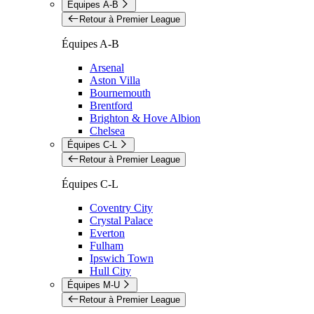
Équipes A-B
Retour à Premier League
Équipes A-B
Arsenal
Aston Villa
Bournemouth
Brentford
Brighton & Hove Albion
Chelsea
Équipes C-L
Retour à Premier League
Équipes C-L
Coventry City
Crystal Palace
Everton
Fulham
Ipswich Town
Hull City
Équipes M-U
Retour à Premier League