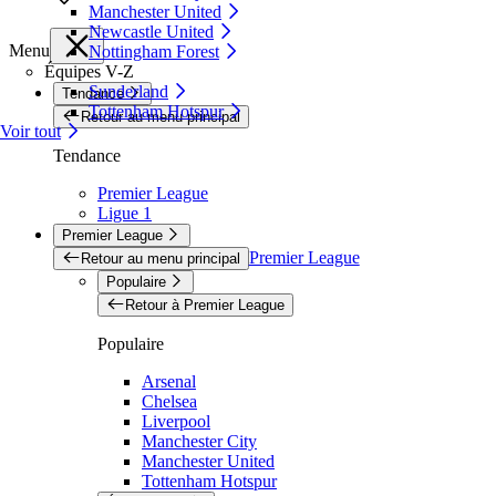
Manchester United
Newcastle United
Menu
Nottingham Forest
Équipes V-Z
Sunderland
Tendance
Tottenham Hotspur
Retour au menu principal
Voir tout
Tendance
Premier League
Ligue 1
Premier League
Premier League
Retour au menu principal
Populaire
Retour à Premier League
Populaire
Arsenal
Chelsea
Liverpool
Manchester City
Manchester United
Tottenham Hotspur