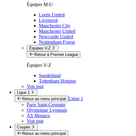
Équipes M-U
Leeds United
Liverpool
Manchester City
Manchester United
Newcastle United
Nottingham Forest
Équipes V-Z
Retour à Premier League
Équipes V-Z
Sunderland
Tottenham Hotspur
Voir tout
Ligue 1
Ligue 1
Retour au menu principal
Paris Saint-Germain
Olympique Lyonnais
AS Monaco
Voir tout
Coupes
Retour au menu principal