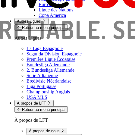
Euro 2028
Ligue des Nations
Copa America
Autres Ligues
Retour au menu principal
Autres Ligues
La Liga Espagnole
Segunda Division Espagnole
Première Ligue Écossaise
Bundesliga Allemande
2. Bundesliga Allemande
Serie A Italienne
Eredivisie Néerlandaise
Liga Portugaise
Championship Anglais
USA MLS
À propos de LFT
Retour au menu principal
À propos de LFT
À propos de nous