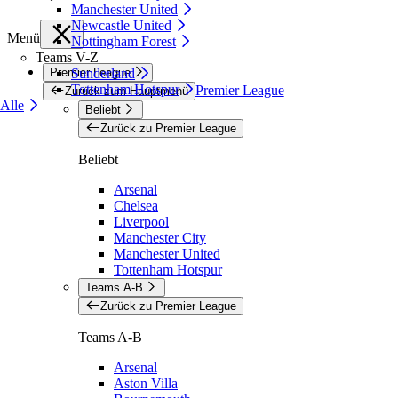
Manchester United
Newcastle United
Menü
Nottingham Forest
Teams V-Z
Premier League
Sunderland
Tottenham Hotspur
Premier League
Zurück zum Hauptmenü
Alle
Beliebt
Zurück zu Premier League
Beliebt
Arsenal
Chelsea
Liverpool
Manchester City
Manchester United
Tottenham Hotspur
Teams A-B
Zurück zu Premier League
Teams A-B
Arsenal
Aston Villa