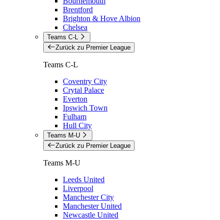
Bournemouth
Brentford
Brighton & Hove Albion
Chelsea
Teams C-L
Zurück zu Premier League
Teams C-L
Coventry City
Crytal Palace
Everton
Ipswich Town
Fulham
Hull City
Teams M-U
Zurück zu Premier League
Teams M-U
Leeds United
Liverpool
Manchester City
Manchester United
Newcastle United