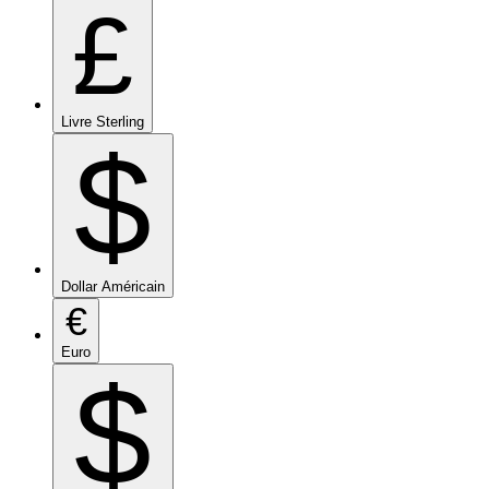
£
Livre Sterling
$
Dollar Américain
€
Euro
$