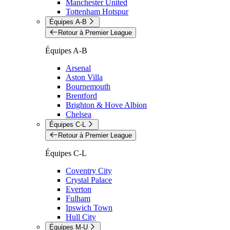
Manchester United
Tottenham Hotspur
Équipes A-B
Retour à Premier League
Équipes A-B
Arsenal
Aston Villa
Bournemouth
Brentford
Brighton & Hove Albion
Chelsea
Équipes C-L
Retour à Premier League
Équipes C-L
Coventry City
Crystal Palace
Everton
Fulham
Ipswich Town
Hull City
Équipes M-U