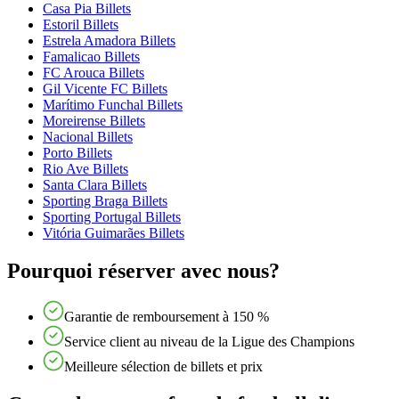
Casa Pia Billets
Estoril Billets
Estrela Amadora Billets
Famalicao Billets
FC Arouca Billets
Gil Vicente FC Billets
Marítimo Funchal Billets
Moreirense Billets
Nacional Billets
Porto Billets
Rio Ave Billets
Santa Clara Billets
Sporting Braga Billets
Sporting Portugal Billets
Vitória Guimarães Billets
Pourquoi réserver avec nous?
Garantie de remboursement à 150 %
Service client au niveau de la Ligue des Champions
Meilleure sélection de billets et prix