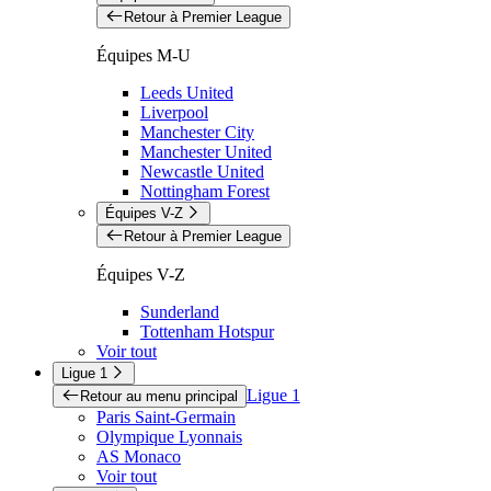
Retour à Premier League
Équipes M-U
Leeds United
Liverpool
Manchester City
Manchester United
Newcastle United
Nottingham Forest
Équipes V-Z
Retour à Premier League
Équipes V-Z
Sunderland
Tottenham Hotspur
Voir tout
Ligue 1
Ligue 1
Retour au menu principal
Paris Saint-Germain
Olympique Lyonnais
AS Monaco
Voir tout