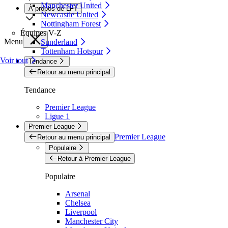
Manchester United
À propos de LFT
Newcastle United
Nottingham Forest
Équipes V-Z
Menu
Sunderland
Tottenham Hotspur
Voir tout
Tendance
Retour au menu principal
Tendance
Premier League
Ligue 1
Premier League
Premier League
Retour au menu principal
Populaire
Retour à Premier League
Populaire
Arsenal
Chelsea
Liverpool
Manchester City